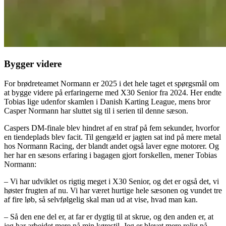
Bygger videre
For brødreteamet Normann er 2025 i det hele taget et spørgsmål om
at bygge videre på erfaringerne med X30 Senior fra 2024. Her endte
Tobias lige udenfor skamlen i Danish Karting League, mens bror
Casper Normann har sluttet sig til i serien til denne sæson.
Caspers DM-finale blev hindret af en straf på fem sekunder, hvorfor
en tiendeplads blev facit. Til gengæld er jagten sat ind på mere metal
hos Normann Racing, der blandt andet også laver egne motorer. Og
her har en sæsons erfaring i bagagen gjort forskellen, mener Tobias
Normann:
– Vi har udviklet os rigtig meget i X30 Senior, og det er også det, vi
høster frugten af nu. Vi har været hurtige hele sæsonen og vundet tre
af fire løb, så selvfølgelig skal man ud at vise, hvad man kan.
– Så den ene del er, at far er dygtig til at skrue, og den anden er, at
jeg har arbejdet mere på min kørestil. Jeg er blevet mere rolig på