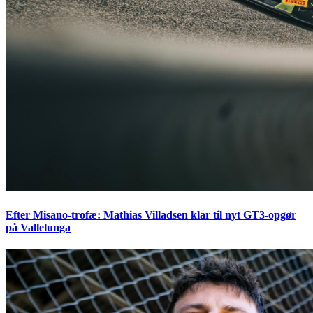
Efter Misano-trofæ: Mathias Villadsen klar til nyt GT3-opgør
på Vallelunga