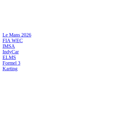
Videre
til
indhold
Le Mans 2026
FIA WEC
IMSA
IndyCar
ELMS
Formel 3
Karting
DANSK MOTORSPORT
INTERNATIONAL MOTORSPORT
ARTIKELSERIER