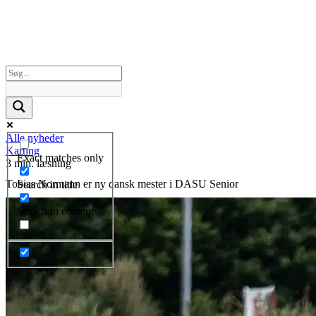
Alle nyheder
Karting
Exact matches only
3 min. læsning
Tobias Normann er ny dansk mester i DASU Senior
Search in title
Search in content