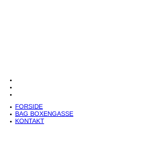
POWER RANKING
PODCAST
PRESSEMEDDELELSER
BILTEST
FORSIDE
BAG BOXENGASSE
KONTAKT
FORSIDE
BAG BOXENGASSE
KONTAKT