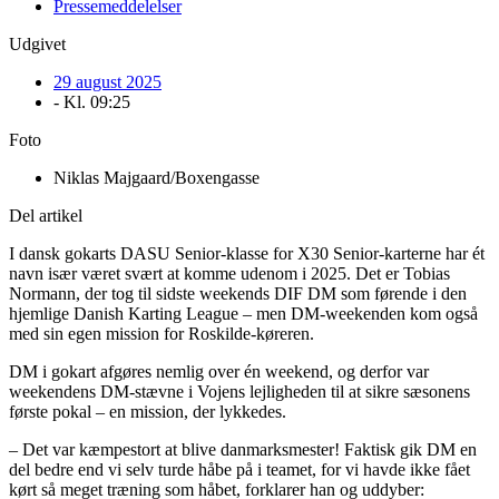
Pressemeddelelser
Udgivet
29 august 2025
- Kl.
09:25
Foto
Niklas Majgaard/Boxengasse
Del artikel
I dansk gokarts DASU Senior-klasse for X30 Senior-karterne har ét
navn især været svært at komme udenom i 2025. Det er Tobias
Normann, der tog til sidste weekends DIF DM som førende i den
hjemlige Danish Karting League – men DM-weekenden kom også
med sin egen mission for Roskilde-køreren.
DM i gokart afgøres nemlig over én weekend, og derfor var
weekendens DM-stævne i Vojens lejligheden til at sikre sæsonens
første pokal – en mission, der lykkedes.
– Det var kæmpestort at blive danmarksmester! Faktisk gik DM en
del bedre end vi selv turde håbe på i teamet, for vi havde ikke fået
kørt så meget træning som håbet, forklarer han og uddyber: