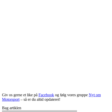
Giv os gerne et like på
Facebook
og følg vores gruppe
Nyt om
Motorsport
– så er du altid opdateret!
Bag artiklen