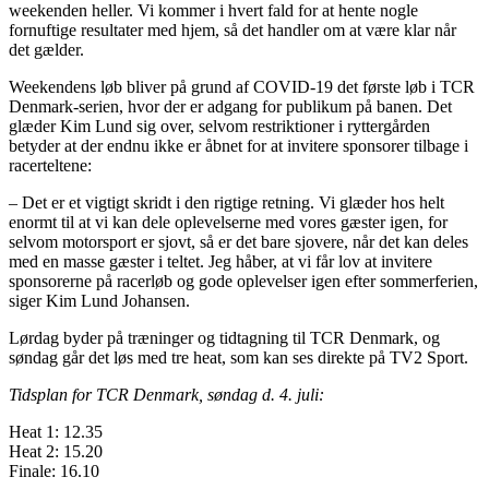
weekenden heller. Vi kommer i hvert fald for at hente nogle
fornuftige resultater med hjem, så det handler om at være klar når
det gælder.
Weekendens løb bliver på grund af COVID-19 det første løb i TCR
Denmark-serien, hvor der er adgang for publikum på banen. Det
glæder Kim Lund sig over, selvom restriktioner i ryttergården
betyder at der endnu ikke er åbnet for at invitere sponsorer tilbage i
racerteltene:
– Det er et vigtigt skridt i den rigtige retning. Vi glæder hos helt
enormt til at vi kan dele oplevelserne med vores gæster igen, for
selvom motorsport er sjovt, så er det bare sjovere, når det kan deles
med en masse gæster i teltet. Jeg håber, at vi får lov at invitere
sponsorerne på racerløb og gode oplevelser igen efter sommerferien,
siger Kim Lund Johansen.
Lørdag byder på træninger og tidtagning til TCR Denmark, og
søndag går det løs med tre heat, som kan ses direkte på TV2 Sport.
Tidsplan for TCR Denmark, søndag d. 4. juli:
Heat 1: 12.35
Heat 2: 15.20
Finale: 16.10