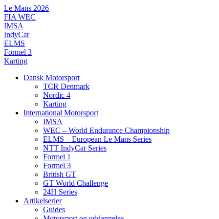
Videre
Le Mans 2026
til
FIA WEC
indhold
IMSA
IndyCar
ELMS
Formel 3
Karting
Dansk Motorsport
TCR Denmark
Nordic 4
Karting
International Motorsport
IMSA
WEC – World Endurance Championship
ELMS – European Le Mans Series
NTT IndyCar Series
Formel 1
Formel 3
British GT
GT World Challenge
24H Series
Artikelserier
Guides
Motorsport og uddannelse