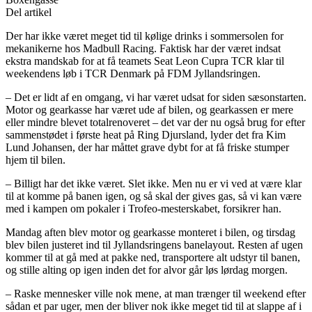
Del artikel
Der har ikke været meget tid til kølige drinks i sommersolen for
mekanikerne hos Madbull Racing. Faktisk har der været indsat
ekstra mandskab for at få teamets Seat Leon Cupra TCR klar til
weekendens løb i TCR Denmark på FDM Jyllandsringen.
– Det er lidt af en omgang, vi har været udsat for siden sæsonstarten.
Motor og gearkasse har været ude af bilen, og gearkassen er mere
eller mindre blevet totalrenoveret – det var der nu også brug for efter
sammenstødet i første heat på Ring Djursland, lyder det fra Kim
Lund Johansen, der har måttet grave dybt for at få friske stumper
hjem til bilen.
– Billigt har det ikke været. Slet ikke. Men nu er vi ved at være klar
til at komme på banen igen, og så skal der gives gas, så vi kan være
med i kampen om pokaler i Trofeo-mesterskabet, forsikrer han.
Mandag aften blev motor og gearkasse monteret i bilen, og tirsdag
blev bilen justeret ind til Jyllandsringens banelayout. Resten af ugen
kommer til at gå med at pakke ned, transportere alt udstyr til banen,
og stille alting op igen inden det for alvor går løs lørdag morgen.
– Raske mennesker ville nok mene, at man trænger til weekend efter
sådan et par uger, men der bliver nok ikke meget tid til at slappe af i