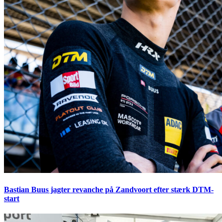
Bastian Buus jagter revanche på Zandvoort efter stærk DTM-
start