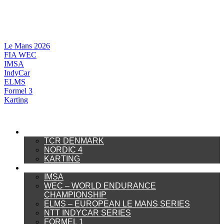
Videre
til
indhold
Le Mans 2026
FIA WEC
IMSA
IndyCar
ELMS
Formel 3
Karting
DANSK MOTORSPORT
TCR DENMARK
NORDIC 4
KARTING
INTERNATIONAL MOTORSPORT
IMSA
WEC – WORLD ENDURANCE
CHAMPIONSHIP
ELMS – EUROPEAN LE MANS SERIES
NTT INDYCAR SERIES
FORMEL 1