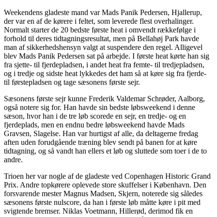
Weekendens gladeste mand var Mads Panik Pedersen, Hjallerup,
der var en af de kørere i feltet, som leverede flest overhalinger.
Normalt starter de 20 bedste første heat i omvendt rækkefølge i
forhold til deres tidtagningsresultat, men på Bellahøj Park havde
man af sikkerhedshensyn valgt at suspendere den regel. Alligevel
blev Mads Panik Pedersen sat på arbejde. I første heat kørte han sig
fra sjette- til fjerdepladsen, i andet heat fra femte- til tredjepladsen,
og i tredje og sidste heat lykkedes det ham så at køre sig fra fjerde-
til førstepladsen og tage sæsonens første sejr.
Sæsonens første sejr kunne Frederik Valdemar Schrøder, Aalborg,
også notere sig for. Han havde sin bedste løbsweekend i denne
sæson, hvor han i de tre løb scorede en sejr, en tredje- og en
fjerdeplads, men en endnu bedre løbsweekend havde Mads
Gravsen, Slagelse. Han var hurtigst af alle, da deltagerne fredag
aften uden forudgående træning blev sendt på banen for at køre
tidtagning, og så vandt han ellers et løb og sluttede som toer i de to
andre.
Trioen her var nogle af de gladeste ved Copenhagen Historic Grand
Prix. Andre topkørere oplevede store skuffelser i København. Den
forsvarende mester Magnus Madsen, Skjern, noterede sig således
sæsonens første nulscore, da han i første løb måtte køre i pit med
svigtende bremser. Niklas Voetmann, Hillerød, derimod fik en