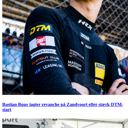
Bastian Buus jagter revanche på Zandvoort efter stærk DTM-
start