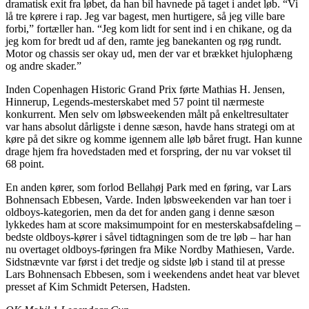
dramatisk exit fra løbet, da han bil havnede på taget i andet løb. “Vi
lå tre kørere i rap. Jeg var bagest, men hurtigere, så jeg ville bare
forbi,” fortæller han. “Jeg kom lidt for sent ind i en chikane, og da
jeg kom for bredt ud af den, ramte jeg banekanten og røg rundt.
Motor og chassis ser okay ud, men der var et brækket hjulophæng
og andre skader.”
Inden Copenhagen Historic Grand Prix førte Mathias H. Jensen,
Hinnerup, Legends-mesterskabet med 57 point til nærmeste
konkurrent. Men selv om løbsweekenden målt på enkeltresultater
var hans absolut dårligste i denne sæson, havde hans strategi om at
køre på det sikre og komme igennem alle løb båret frugt. Han kunne
drage hjem fra hovedstaden med et forspring, der nu var vokset til
68 point.
En anden kører, som forlod Bellahøj Park med en føring, var Lars
Bohnensach Ebbesen, Varde. Inden løbsweekenden var han toer i
oldboys-kategorien, men da det for anden gang i denne sæson
lykkedes ham at score maksimumpoint for en mesterskabsafdeling –
bedste oldboys-kører i såvel tidtagningen som de tre løb – har han
nu overtaget oldboys-føringen fra Mike Nordby Mathiesen, Varde.
Sidstnævnte var først i det tredje og sidste løb i stand til at presse
Lars Bohnensach Ebbesen, som i weekendens andet heat var blevet
presset af Kim Schmidt Petersen, Hadsten.