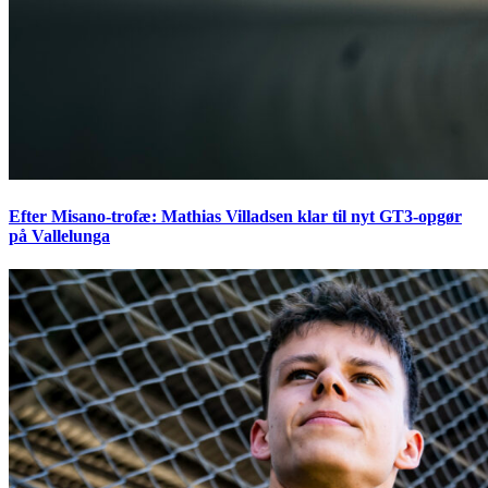
Efter Misano-trofæ: Mathias Villadsen klar til nyt GT3-opgør
på Vallelunga