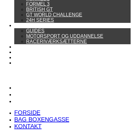
FORMEL 3
BRITISH GT
GT WORLD CHALLENGE
24H SERIES
ARTIKELSERIER
GUIDES
MOTORSPORT OG UDDANNELSE
RACERIVÆRKSÆTTERNE
POWER RANKING
PODCAST
PRESSEMEDDELELSER
BILTEST
FORSIDE
BAG BOXENGASSE
KONTAKT
FORSIDE
BAG BOXENGASSE
KONTAKT