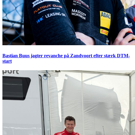
Bastian Buus jagter revanche på Zandvoort efter stærk DTM-
start