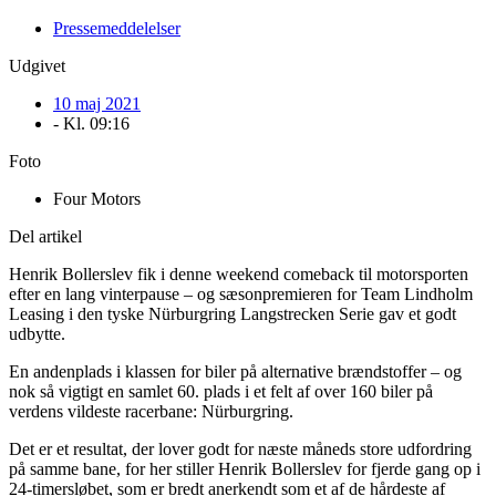
Pressemeddelelser
Udgivet
10 maj 2021
- Kl.
09:16
Foto
Four Motors
Del artikel
Henrik Bollerslev fik i denne weekend comeback til motorsporten
efter en lang vinterpause – og sæsonpremieren for Team Lindholm
Leasing i den tyske Nürburgring Langstrecken Serie gav et godt
udbytte.
En andenplads i klassen for biler på alternative brændstoffer – og
nok så vigtigt en samlet 60. plads i et felt af over 160 biler på
verdens vildeste racerbane: Nürburgring.
Det er et resultat, der lover godt for næste måneds store udfordring
på samme bane, for her stiller Henrik Bollerslev for fjerde gang op i
24-timersløbet, som er bredt anerkendt som et af de hårdeste af