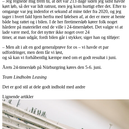
– Jeg regnede mig frem til, at det var 213 dage siden jeg sidst havde
kørt løb, så der var lidt ratrust, men jeg kom hurtigt efter det. Efter to
omgange var jeg indenfor et sekund af mine tider fra 2020, og jeg
tager i hvert fald hjem herfra med følelsen af, at der er mere at hente
både bag rattet og i bilen. I de her firetimersløb kører folk noget
hårdere på materiellet end de ville i 24-timersløbet. Det valgte vi at
lade være med, for det nytter ikke noget over 24
timer, at man udgår, fordi bilen går i stykker, siger han og tilføjer:
– Men alt i alt en god generalprøve for os – vi havde et par
udfordringer, men dem får vi løst,
og så kan vi forhåbentlig kæmpe med om et godt resultat i juni.
Årets 24-timersløb på Nürburgring køres den 5-6. juni.
Team Lindholm Leasing
Det er god stil at dele godt indhold med andre
Lignende artikler