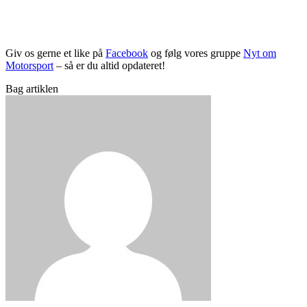
Giv os gerne et like på
Facebook
og følg vores gruppe
Nyt om
Motorsport
– så er du altid opdateret!
Bag artiklen