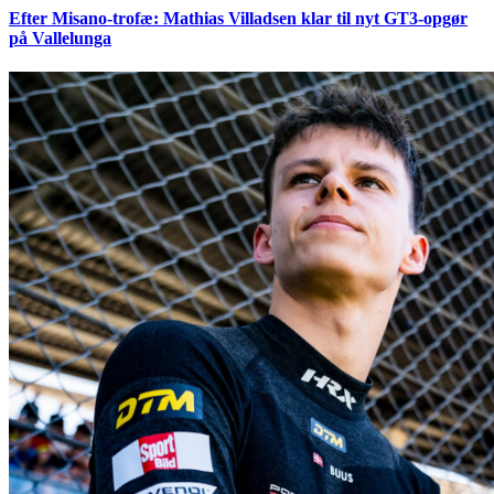
Efter Misano-trofæ: Mathias Villadsen klar til nyt GT3-opgør
på Vallelunga