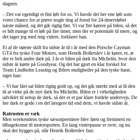
slagsen.
– Det var egentligt et fint løb for os. Vi havde det her ene løb som
vores chance for at prøve nogle ting af forud for 24-timersløbet
næste måned, og det gik rigtig fint. Vi var fire kørere på bilen, så det
er lidt mange til et løb på fire timer, men der er potentiale til mere, og
det tager jeg med mig videre, forklarer han.
Et af de største skift fra sidste år til i år med den Porsche Cayman
GT4 fra tyske Four Motors, som Henrik Bollerslev i år kører, er, at
der er helt andre dæk på. I år er bilen på dæk fra Michelin, hvor den
sidste år kørte på Goodyear. Og det har gjort en klar forskel for
Team Lindholm Leasing og Bilers muligheder på den tyske bane,
siger han:
– Vi har fået sat bilen rigtig godt op, og det gik stærkt med at få den
til at virke på de nye dæk fra Michelin. Bilen er i virkeligheden
udviklet til netop de dæk, så der er et par klare fordele undervejs. De
her dæk er gode i en del længere tid end dem, vi havde sidste år.
Ratrusten er væk
Men weekendens tyske sæsonpremiere blev først og fremmest en
tilbagekomst til motorsporten. En lang vinterpause er ovre, og nu
skal der bygges på, slår Henrik Bollerslev fast.