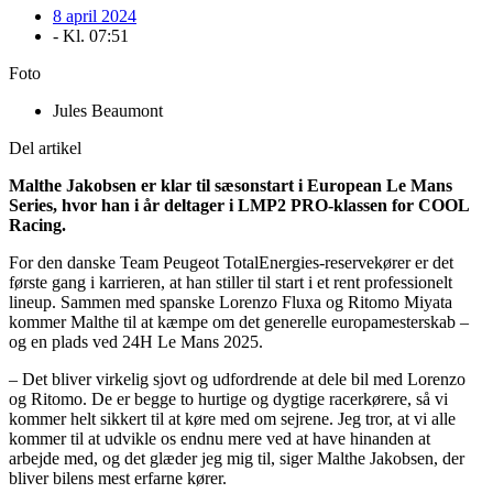
8 april 2024
- Kl.
07:51
Foto
Jules Beaumont
Del artikel
Malthe Jakobsen er klar til sæsonstart i European Le Mans
Series, hvor han i år deltager i LMP2 PRO-klassen for COOL
Racing.
For den danske Team Peugeot TotalEnergies-reservekører er det
første gang i karrieren, at han stiller til start i et rent professionelt
lineup. Sammen med spanske Lorenzo Fluxa og Ritomo Miyata
kommer Malthe til at kæmpe om det generelle europamesterskab –
og en plads ved 24H Le Mans 2025.
– Det bliver virkelig sjovt og udfordrende at dele bil med Lorenzo
og Ritomo. De er begge to hurtige og dygtige racerkørere, så vi
kommer helt sikkert til at køre med om sejrene. Jeg tror, at vi alle
kommer til at udvikle os endnu mere ved at have hinanden at
arbejde med, og det glæder jeg mig til, siger Malthe Jakobsen, der
bliver bilens mest erfarne kører.