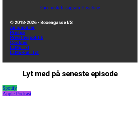
Facebook
Instagram
Envelope
© 2018-2026 - Boxengasse I/S
Annoncører
Presse
Privatlivspolitik
Cookies
LLMs.txt
LLMs-Full.txt
Lyt med på seneste episode
Spotify
Apple Podcast