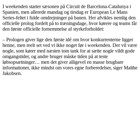
I weekenden starter sæsonen på Circuit de Barcelona-Catalunya i
Spanien, men allerede mandag og tirsdag er European Le Mans
Series-feltet i fulde omdrejninger på banen. Her afvikles nemlig den
officielle prolog fordelt på to træningsdage, hvor kørere og teams får
den første officielle fornemmelse af styrkeforholdet:
– Prologen giver lige den første idé om hvor konkurrenterne ligger
henne, men reelt set ved vi ikke noget før i weekenden. Der vil være
nogle, som kører med næsten tom tank for at sætte nogle vildt gode
omgangstider, og andre bruger måske tiden på at teste
løbsopsætninger… men det giver alligevel en masse brugbare
informationer, ikke mindst om vores egne forberedelser, siger Malthe
Jakobsen.