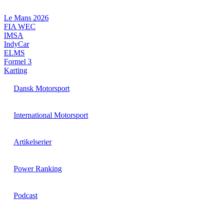
Videre
til
Le Mans 2026
indhold
FIA WEC
IMSA
IndyCar
ELMS
Formel 3
Karting
Dansk Motorsport
International Motorsport
Artikelserier
Power Ranking
Podcast