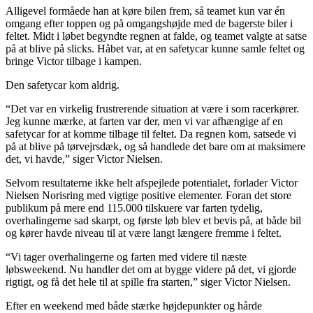
Alligevel formåede han at køre bilen frem, så teamet kun var én
omgang efter toppen og på omgangshøjde med de bagerste biler i
feltet. Midt i løbet begyndte regnen at falde, og teamet valgte at satse
på at blive på slicks. Håbet var, at en safetycar kunne samle feltet og
bringe Victor tilbage i kampen.
Den safetycar kom aldrig.
“Det var en virkelig frustrerende situation at være i som racerkører.
Jeg kunne mærke, at farten var der, men vi var afhængige af en
safetycar for at komme tilbage til feltet. Da regnen kom, satsede vi
på at blive på tørvejrsdæk, og så handlede det bare om at maksimere
det, vi havde,” siger Victor Nielsen.
Selvom resultaterne ikke helt afspejlede potentialet, forlader Victor
Nielsen Norisring med vigtige positive elementer. Foran det store
publikum på mere end 115.000 tilskuere var farten tydelig,
overhalingerne sad skarpt, og første løb blev et bevis på, at både bil
og kører havde niveau til at være langt længere fremme i feltet.
“Vi tager overhalingerne og farten med videre til næste
løbsweekend. Nu handler det om at bygge videre på det, vi gjorde
rigtigt, og få det hele til at spille fra starten,” siger Victor Nielsen.
Efter en weekend med både stærke højdepunkter og hårde