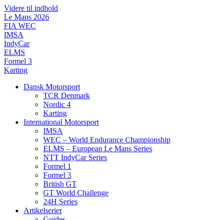
Videre til indhold
Le Mans 2026
FIA WEC
IMSA
IndyCar
ELMS
Formel 3
Karting
Dansk Motorsport
TCR Denmark
Nordic 4
Karting
International Motorsport
IMSA
WEC – World Endurance Championship
ELMS – European Le Mans Series
NTT IndyCar Series
Formel 1
Formel 3
British GT
GT World Challenge
24H Series
Artikelserier
Guides