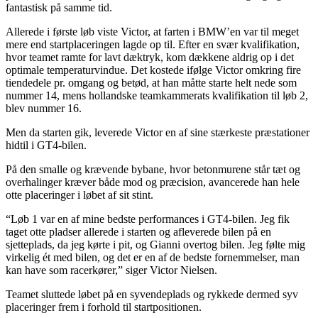
fantastisk på samme tid.
Allerede i første løb viste Victor, at farten i BMW’en var til meget
mere end startplaceringen lagde op til. Efter en svær kvalifikation,
hvor teamet ramte for lavt dæktryk, kom dækkene aldrig op i det
optimale temperaturvindue. Det kostede ifølge Victor omkring fire
tiendedele pr. omgang og betød, at han måtte starte helt nede som
nummer 14, mens hollandske teamkammerats kvalifikation til løb 2,
blev nummer 16.
Men da starten gik, leverede Victor en af sine stærkeste præstationer
hidtil i GT4-bilen.
På den smalle og krævende bybane, hvor betonmurene står tæt og
overhalinger kræver både mod og præcision, avancerede han hele
otte placeringer i løbet af sit stint.
“Løb 1 var en af mine bedste performances i GT4-bilen. Jeg fik
taget otte pladser allerede i starten og afleverede bilen på en
sjetteplads, da jeg kørte i pit, og Gianni overtog bilen. Jeg følte mig
virkelig ét med bilen, og det er en af de bedste fornemmelser, man
kan have som racerkører,” siger Victor Nielsen.
Teamet sluttede løbet på en syvendeplads og rykkede dermed syv
placeringer frem i forhold til startpositionen.