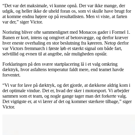
“Det var det maksimale, vi kunne opnå. Der var ikke mange, der
udgik, og heller ikke de uheld foran os, som vi skulle have brugt for
at komme endnu højere op på resultatlisten. Men vi viste, at farten
var der,” siger Victor.
Norisring bliver ofte sammenlignet med Monacos gader i Formel 1.
Banen er kort, intens og omgivet af betonvægge, og derfor kræver
hver eneste overhaling en stor beslutning fra køreren. Netop derfor
var Victors fremmarch i første løb et stærkt signal om både fart,
selvtillid og evnen til at angribe, når muligheden opstår.
Forklaringen på den svære startplacering lå i et valg omkring
dæktryk, hvor asfaltens temperatur faldt mere, end teamet havde
forventet.
“Vi var for lave på dæktryk, og det gjorde, at dækkene aldrig kom i
det optimale vindue. Det er, hvad der sker i motorsport. Vi arbejder
sammen som et team, og nogle gange tager man det forkerte valg.
Det vigtigste er, at vi lærer af det og kommer stærkere tilbage,” siger
Victor.