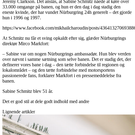
Jeremy Clarkson. Det anslås, at Sabine Schmitz nåede at køre over
33.000 omgange på banen, og hun er den dag i dag stadig den
eneste kvinde, der har vundet Nürburgring 24h generelt – det gjorde
hun i 1996 og 1997.
https://www.facebook.com/mikhailcharoudin/posts/43641327069388
At Schmitz nu får et sving opkaldt efter sig, glæder Nürburgrings
direktør Mirco Markfort:
– Sabine var om nogen Nürburgrings ambassadør. Hun blev verden
over nævnt i samme sætning som selve banen. Det er stadig det, der
definerer vores bane i dag – den tætte forbindelse til regionen og
lokalområdet – og den tætte forbindelse med motorsportens
passionerede fans, forklarer Markfort i en pressemeddelelse fra
banen.
Sabine Schmitz blev 51 år.
Det er god stil at dele godt indhold med andre
Lignende artikler