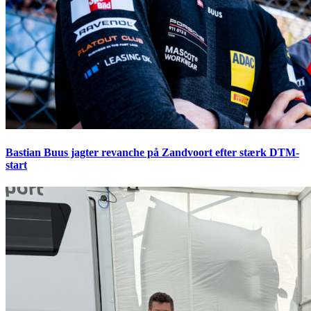
Bastian Buus jagter revanche på Zandvoort efter stærk DTM-
start