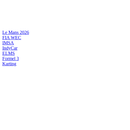
Videre
til
indhold
Le Mans 2026
FIA WEC
IMSA
IndyCar
ELMS
Formel 3
Karting
DANSK MOTORSPORT
INTERNATIONAL MOTORSPORT
ARTIKELSERIER