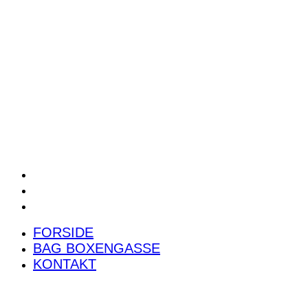
POWER RANKING
PODCAST
PRESSEMEDDELELSER
BILTEST
FORSIDE
BAG BOXENGASSE
KONTAKT
FORSIDE
BAG BOXENGASSE
KONTAKT