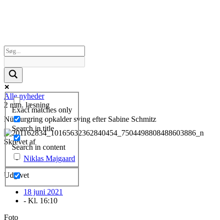
Alle nyheder
2 min. læsning
Exact matches only
Nürburgring opkalder sving efter Sabine Schmitz
Search in title
Skrevet af
Search in content
Niklas Majgaard
Udgivet
18 juni 2021
- Kl.
16:10
Foto