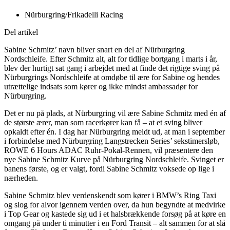
Nürburgring/Frikadelli Racing
Del artikel
Sabine Schmitz’ navn bliver snart en del af Nürburgring
Nordschleife. Efter Schmitz alt, alt for tidlige bortgang i marts i år,
blev der hurtigt sat gang i arbejdet med at finde det rigtige sving på
Nürburgrings Nordschleife at omdøbe til ære for Sabine og hendes
utrættelige indsats som kører og ikke mindst ambassadør for
Nürburgring.
Det er nu på plads, at Nürburgring vil ære Sabine Schmitz med én af
de største ærer, man som racerkører kan få – at et sving bliver
opkaldt efter én. I dag har Nürburgring meldt ud, at man i september
i forbindelse med Nürburgring Langstrecken Series’ sekstimersløb,
ROWE 6 Hours ADAC Ruhr-Pokal-Rennen, vil præsentere den
nye Sabine Schmitz Kurve på Nürburgring Nordschleife. Svinget er
banens første, og er valgt, fordi Sabine Schmitz voksede op lige i
nærheden.
Sabine Schmitz blev verdenskendt som kører i BMW’s Ring Taxi
og slog for alvor igennem verden over, da hun begyndte at medvirke
i Top Gear og kastede sig ud i et halsbrækkende forsøg på at køre en
omgang på under ti minutter i en Ford Transit – alt sammen for at slå