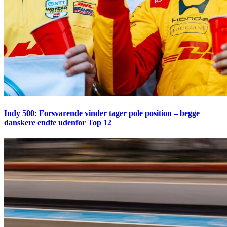
Indy 500: Forsvarende vinder tager pole position – begge
danskere endte udenfor Top 12