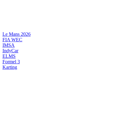
Videre
til
indhold
Le Mans 2026
FIA WEC
IMSA
IndyCar
ELMS
Formel 3
Karting
DANSK MOTORSPORT
INTERNATIONAL MOTORSPORT
ARTIKELSERIER