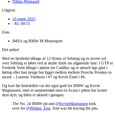
Niklas Majgaard
Udgivet
16 marts 2025
- Kl.
00:15
Foto
IMSA og BMW M Motorsport
Del artikel
Med en fjerdedel tilbage af 12 Hours of Sebring og en lavere sol
over Sebring er løbet ved at skulle finde sin afgørende fase. I GTP er
Frederik Vesti tilbage i aktion for Cadillac og er aktuelt lige gået i
føring efter han længe har ligget mellem mellem Porsche Penskes to
racere – Laurens Vanthoor i #7 og Kevin Estré i #6.
Og kort før timeskiftet var det også godt for BMW og Kevin
Magnussen, men et sammenstød med en Acura i pitten har kostet
dem dyrt, og bilen er aktuelt i garagen.
The No. 24 BMW pit and
@KevinMagnussen
took
over for
@Philipp_Eng
. And was hit leaving the pits.