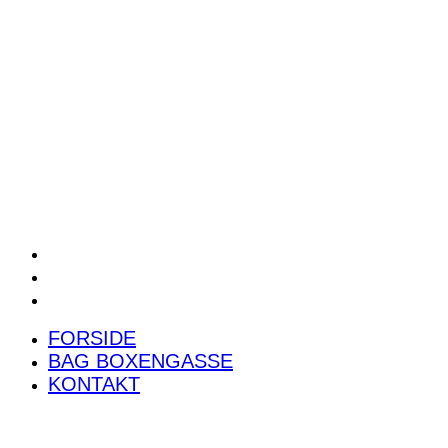
POWER RANKING
PODCAST
PRESSEMEDDELELSER
BILTEST
FORSIDE
BAG BOXENGASSE
KONTAKT
FORSIDE
BAG BOXENGASSE
KONTAKT