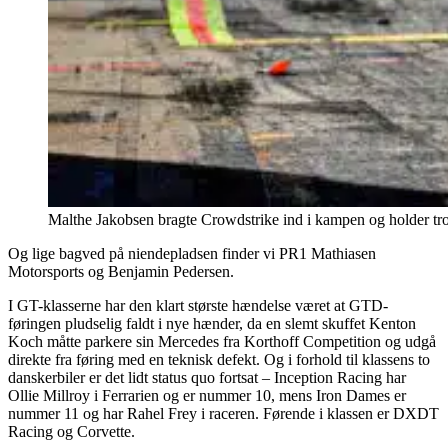
Malthe Jakobsen bragte Crowdstrike ind i kampen og holder tro
Og lige bagved på niendepladsen finder vi PR1 Mathiasen
Motorsports og Benjamin Pedersen.
I GT-klasserne har den klart største hændelse været at GTD-
føringen pludselig faldt i nye hænder, da en slemt skuffet Kenton
Koch måtte parkere sin Mercedes fra Korthoff Competition og udgå
direkte fra føring med en teknisk defekt. Og i forhold til klassens to
danskerbiler er det lidt status quo fortsat – Inception Racing har
Ollie Millroy i Ferrarien og er nummer 10, mens Iron Dames er
nummer 11 og har Rahel Frey i raceren. Førende i klassen er DXDT
Racing og Corvette.