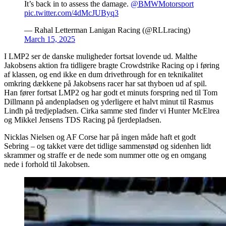
It’s back in to assess the damage.
@BMWMotorsport
pic.twitter.com/4dMcJUByq3
— Rahal Letterman Lanigan Racing (@RLLracing)
March 15, 2025
I LMP2 ser de danske muligheder fortsat lovende ud. Malthe
Jakobsens aktion fra tidligere bragte Crowdstrike Racing op i føring
af klassen, og end ikke en dum drivethrough for en teknikalitet
omkring dækkene på Jakobsens racer har sat thyboen ud af spil.
Han fører fortsat LMP2 og har godt et minuts forspring ned til Tom
Dillmann på andenpladsen og yderligere et halvt minut til Rasmus
Lindh på tredjepladsen. Cirka samme sted finder vi Hunter McElrea
og Mikkel Jensens TDS Racing på fjerdepladsen.
Nicklas Nielsen og AF Corse har på ingen måde haft et godt
Sebring – og takket være det tidlige sammenstød og sidenhen lidt
skrammer og straffe er de nede som nummer otte og en omgang
nede i forhold til Jakobsen.