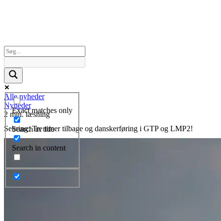
Alle nyheder
Nyheder
Exact matches only
2 min. læsning
Sebring: Tre timer tilbage og danskerføring i GTP og LMP2!
Search in title
Search in content