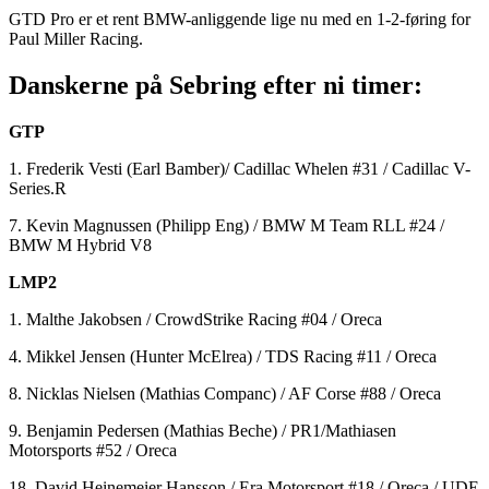
GTD Pro er et rent BMW-anliggende lige nu med en 1-2-føring for
Paul Miller Racing.
Danskerne på Sebring efter ni timer:
GTP
1. Frederik Vesti (Earl Bamber)/ Cadillac Whelen #31 / Cadillac V-
Series.R
7. Kevin Magnussen (Philipp Eng) / BMW M Team RLL #24 /
BMW M Hybrid V8
LMP2
1. Malthe Jakobsen / CrowdStrike Racing #04 / Oreca
4. Mikkel Jensen (Hunter McElrea) / TDS Racing #11 / Oreca
8. Nicklas Nielsen (Mathias Companc) / AF Corse #88 / Oreca
9. Benjamin Pedersen (Mathias Beche) / PR1/Mathiasen
Motorsports #52 / Oreca
18. David Heinemeier Hansson / Era Motorsport #18 / Oreca / UDE