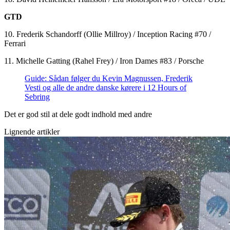
GTD
10. Frederik Schandorff (Ollie Millroy) / Inception Racing #70 /
Ferrari
11. Michelle Gatting (Rahel Frey) / Iron Dames #83 / Porsche
Guide: Sådan følger du Kevin Magnussen, Frederik
Vesti og alle de andre danske kørere i 12 Hours of
Sebring
Det er god stil at dele godt indhold med andre
Lignende artikler