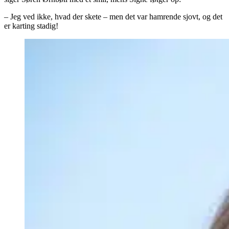
– Jeg ved ikke, hvad der skete – men det var hamrende sjovt, og det
er karting stadig!