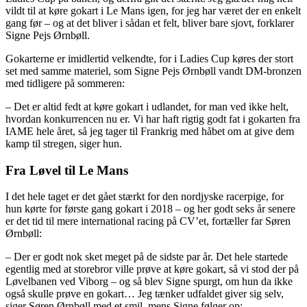
vildt til at køre gokart i Le Mans igen, for jeg har været der en enkelt
gang før – og at det bliver i sådan et felt, bliver bare sjovt, forklarer
Signe Pejs Ørnbøll.
Gokarterne er imidlertid velkendte, for i Ladies Cup køres der stort
set med samme materiel, som Signe Pejs Ørnbøll vandt DM-bronzen
med tidligere på sommeren:
– Det er altid fedt at køre gokart i udlandet, for man ved ikke helt,
hvordan konkurrencen nu er. Vi har haft rigtig godt fat i gokarten fra
IAME hele året, så jeg tager til Frankrig med håbet om at give dem
kamp til stregen, siger hun.
Fra Løvel til Le Mans
I det hele taget er det gået stærkt for den nordjyske racerpige, for
hun kørte for første gang gokart i 2018 – og her godt seks år senere
er det tid til mere international racing på CV’et, fortæller far Søren
Ørnbøll:
– Der er godt nok sket meget på de sidste par år. Det hele startede
egentlig med at storebror ville prøve at køre gokart, så vi stod der på
Løvelbanen ved Viborg – og så blev Signe spurgt, om hun da ikke
også skulle prøve en gokart… Jeg tænker udfaldet giver sig selv,
siger Søren Ørnbøll med et smil, mens Signe følger op: