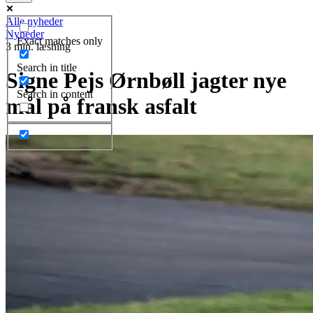
Alle nyheder
Nyheder
Exact matches only
3 min. læsning
Search in title
Signe Pejs Ørnbøll jagter nye
Search in content
mål på fransk asfalt