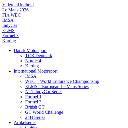
Videre til indhold
Le Mans 2026
FIA WEC
IMSA
IndyCar
ELMS
Formel 3
Karting
Dansk Motorsport
TCR Denmark
Nordic 4
Karting
International Motorsport
IMSA
WEC – World Endurance Championship
ELMS – European Le Mans Series
NTT IndyCar Series
Formel 1
Formel 3
British GT
GT World Challenge
24H Series
Artikelserier
Guides