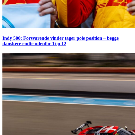
Indy 500: Forsvarende vinder tager pole position – begge
danskere endte udenfor Top 12