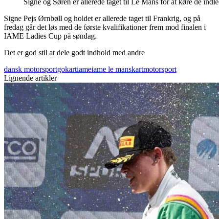
Signe og Søren er allerede taget til Le Mans for at køre de in
Signe Pejs Ørnbøll og holdet er allerede taget til Frankrig, og på
fredag går det løs med de første kvalifikationer frem mod finalen i
IAME Ladies Cup på søndag.
Det er god stil at dele godt indhold med andre
dansk motorsport
gokart
iame
iame le mans
kart
motorsport
Lignende artikler