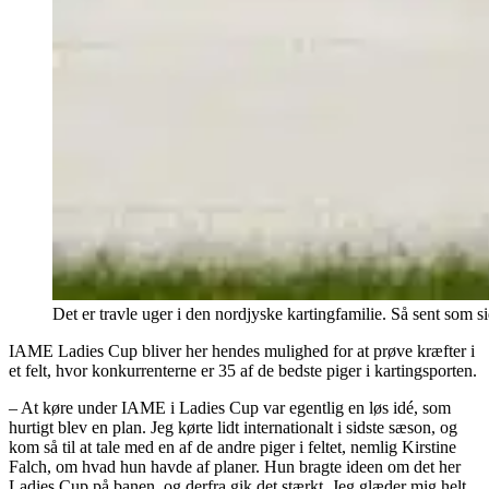
Det er travle uger i den nordjyske kartingfamilie. Så sent som 
IAME Ladies Cup bliver her hendes mulighed for at prøve kræfter i
et felt, hvor konkurrenterne er 35 af de bedste piger i kartingsporten.
– At køre under IAME i Ladies Cup var egentlig en løs idé, som
hurtigt blev en plan. Jeg kørte lidt internationalt i sidste sæson, og
kom så til at tale med en af de andre piger i feltet, nemlig Kirstine
Falch, om hvad hun havde af planer. Hun bragte ideen om det her
Ladies Cup på banen, og derfra gik det stærkt. Jeg glæder mig helt