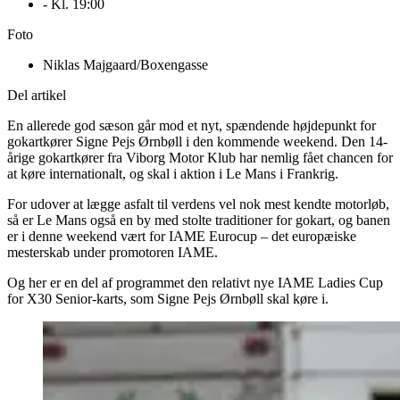
- Kl.
19:00
Foto
Niklas Majgaard/Boxengasse
Del artikel
En allerede god sæson går mod et nyt, spændende højdepunkt for
gokartkører Signe Pejs Ørnbøll i den kommende weekend. Den 14-
årige gokartkører fra Viborg Motor Klub har nemlig fået chancen for
at køre internationalt, og skal i aktion i Le Mans i Frankrig.
For udover at lægge asfalt til verdens vel nok mest kendte motorløb,
så er Le Mans også en by med stolte traditioner for gokart, og banen
er i denne weekend vært for IAME Eurocup – det europæiske
mesterskab under promotoren IAME.
Og her er en del af programmet den relativt nye IAME Ladies Cup
for X30 Senior-karts, som Signe Pejs Ørnbøll skal køre i.