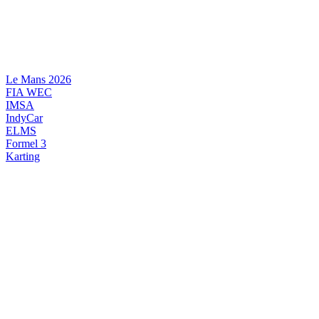
Videre
til
indhold
Le Mans 2026
FIA WEC
IMSA
IndyCar
ELMS
Formel 3
Karting
DANSK MOTORSPORT
INTERNATIONAL MOTORSPORT
ARTIKELSERIER