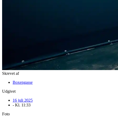
Skrevet af
Boxengasse
Udgivet
16 juli 2025
- Kl.
11:33
Foto