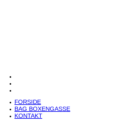
POWER RANKING
PODCAST
PRESSEMEDDELELSER
BILTEST
FORSIDE
BAG BOXENGASSE
KONTAKT
FORSIDE
BAG BOXENGASSE
KONTAKT