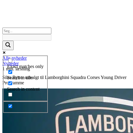
Alle nyheder
Nyheder
Exact matches only
1 min. læsning
Silas Rytter udvalgt til Lamborghini Squadra Corses Young Driver
Search in title
Programme
Search in content