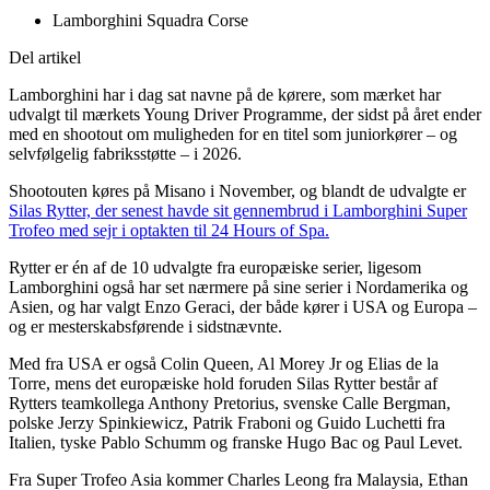
Lamborghini Squadra Corse
Del artikel
Lamborghini har i dag sat navne på de kørere, som mærket har
udvalgt til mærkets Young Driver Programme, der sidst på året ender
med en shootout om muligheden for en titel som juniorkører – og
selvfølgelig fabriksstøtte – i 2026.
Shootouten køres på Misano i November, og blandt de udvalgte er
Silas Rytter, der senest havde sit gennembrud i Lamborghini Super
Trofeo med sejr i optakten til 24 Hours of Spa.
Rytter er én af de 10 udvalgte fra europæiske serier, ligesom
Lamborghini også har set nærmere på sine serier i Nordamerika og
Asien, og har valgt Enzo Geraci, der både kører i USA og Europa –
og er mesterskabsførende i sidstnævnte.
Med fra USA er også Colin Queen, Al Morey Jr og Elias de la
Torre, mens det europæiske hold foruden Silas Rytter består af
Rytters teamkollega Anthony Pretorius, svenske Calle Bergman,
polske Jerzy Spinkiewicz, Patrik Fraboni og Guido Luchetti fra
Italien, tyske Pablo Schumm og franske Hugo Bac og Paul Levet.
Fra Super Trofeo Asia kommer Charles Leong fra Malaysia, Ethan