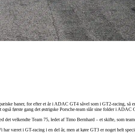
ropæiske baner, for efter et år i ADAC GT4 såvel som i GT2-racing, så e
t også første gang det østrigske Porsche-team slår sine folder i ADAC
 med det velkendte Team 75, ledet af Timo Bernhard – et skifte, som team
har været i GT-racing i en del år, men at køre GT3 er noget helt specie