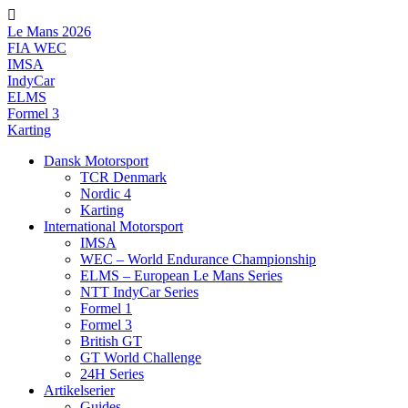
Videre
til
Le Mans 2026
indhold
FIA WEC
IMSA
IndyCar
ELMS
Formel 3
Karting
Dansk Motorsport
TCR Denmark
Nordic 4
Karting
International Motorsport
IMSA
WEC – World Endurance Championship
ELMS – European Le Mans Series
NTT IndyCar Series
Formel 1
Formel 3
British GT
GT World Challenge
24H Series
Artikelserier
Guides