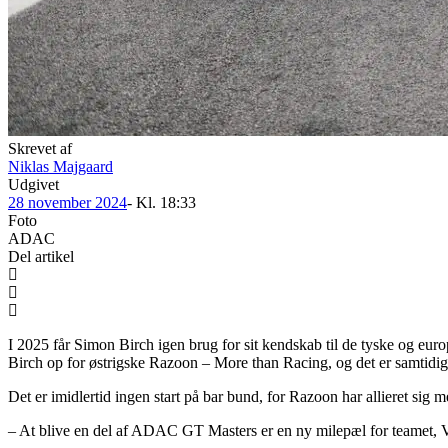
Skrevet af
Niklas Majgaard
Udgivet
28 november 2024
- Kl.
18:33
Foto
ADAC
Del artikel
I 2025 får Simon Birch igen brug for sit kendskab til de tyske og eu
Birch op for østrigske Razoon – More than Racing, og det er samtidig
Det er imidlertid ingen start på bar bund, for Razoon har allieret sig
– At blive en del af ADAC GT Masters er en ny milepæl for teamet, Vi 