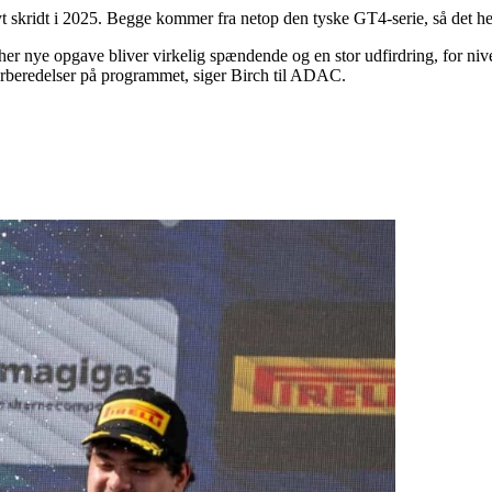
yt skridt i 2025. Begge kommer fra netop den tyske GT4-serie, så det h
er nye opgave bliver virkelig spændende og en stor udfirdring, for niv
r forberedelser på programmet, siger Birch til ADAC.