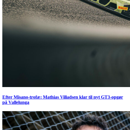
Efter Misano-trofæ: Mathias Villadsen klar til nyt GT3-opgør
på Vallelunga