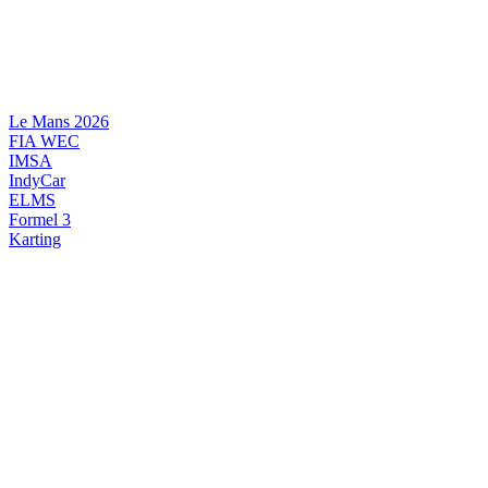
Videre
til
indhold
Le Mans 2026
FIA WEC
IMSA
IndyCar
ELMS
Formel 3
Karting
DANSK MOTORSPORT
INTERNATIONAL MOTORSPORT
ARTIKELSERIER