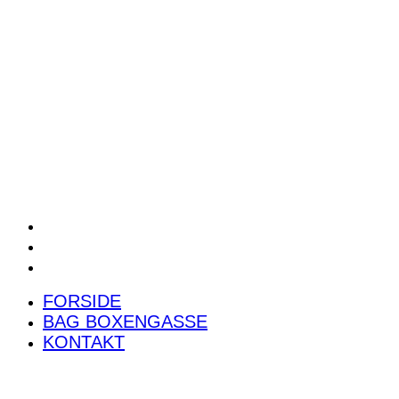
POWER RANKING
PODCAST
PRESSEMEDDELELSER
BILTEST
FORSIDE
BAG BOXENGASSE
KONTAKT
FORSIDE
BAG BOXENGASSE
KONTAKT