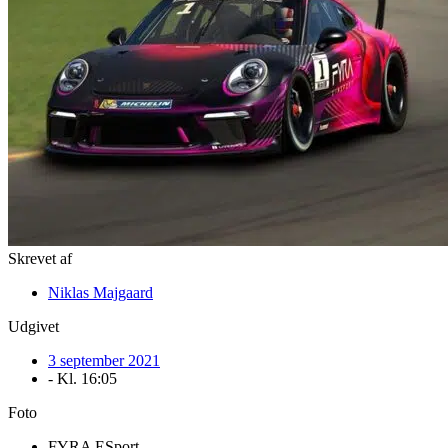
Skrevet af
Niklas Majgaard
Udgivet
3 september 2021
- Kl.
16:05
Foto
FYRA ESport