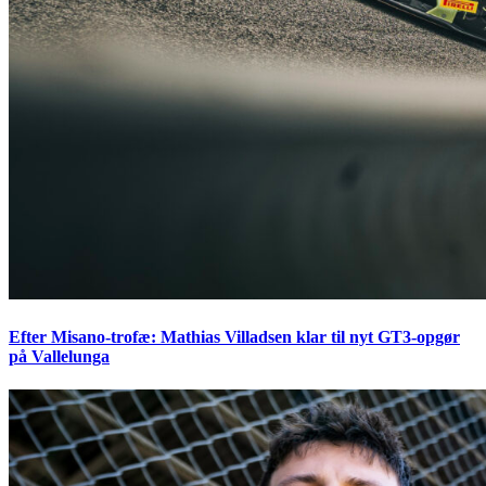
Efter Misano-trofæ: Mathias Villadsen klar til nyt GT3-opgør
på Vallelunga