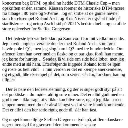
koncernen bag DTM, og skal nu hedde DTM Classic Cup – men
opskriften er den samme. Klassen forener de historiske DTM-racere
fra tilbage i 80’erne og 90’erne – og en stribe af de gamle navne,
som for eksempel Roland Asch og Kris Nissen er også at finde på
startlisterne – og netop Asch bød på 2021’s bedste duel – og en af de
store oplevelser for Steffen Gregersen.
– Det fedeste løb var helt klart på Zandvoort for mit vedkommende.
Jeg havde nogle suveræne dueller med Roland Asch, som først
havde pole i Q1, men jeg slog ham i Q2 med tre hundrededele. Om
aftenen kom han over med en flaske og et par glas, fordi han mente,
jeg kørte for hurtigt… Søndag lå vi side om side hele løbet, men jeg
endte med at slå ham. Efterfølgende kiggede Roland forbi os igen
og roste os helt vildt – i min verden er det en kæmpe anerkendelse,
og et godt, lille eksempel på det, som serien står for, forklarer han og
tilføjer:
– Der er bare den fedeste stemning, og der er super godt styr på alt
det praktiske – du møder aldrig sure miner. Det er altid godt med en
god tone – ikke sagt, at vi ikke kan blive sure, og at jeg ikke har et
temperament, men du når altså længst ved at være imødekommende.
Det er alle i den her serie rigtig gode til, slår han fast.
Og noget kunne ifølge Steffen Gregersen tyde på, at flere danskere
tager turen syd for grænsen i den kommende sæson: