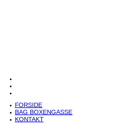
POWER RANKING
PODCAST
PRESSEMEDDELELSER
BILTEST
FORSIDE
BAG BOXENGASSE
KONTAKT
FORSIDE
BAG BOXENGASSE
KONTAKT