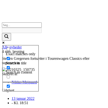
Alle nyheder
4 min. læsning
Exact matches only
Steffen Gregersen fortsætter i Tourenwagen Classics efter
supersæson
Search in title
Search in content
Skrevet af
Niklas Majgaard
Udgivet
13 januar 2022
- Kl.
18:51