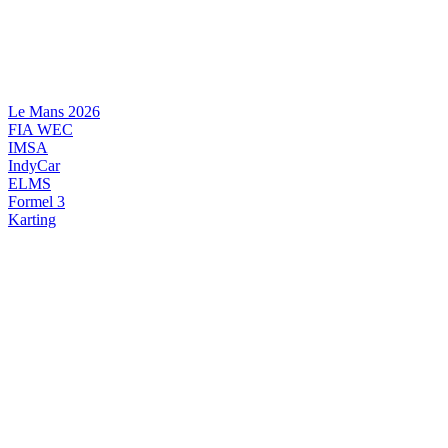
Videre
til
indhold
Le Mans 2026
FIA WEC
IMSA
IndyCar
ELMS
Formel 3
Karting
DANSK MOTORSPORT
INTERNATIONAL MOTORSPORT
ARTIKELSERIER