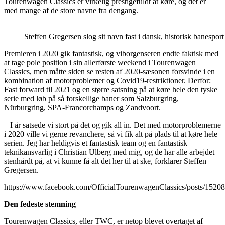
Tourenwagen Classics er virkelig prestigefuldt at køre, og det er
med mange af de store navne fra dengang.
Steffen Gregersen slog sit navn fast i dansk, historisk banespo
Premieren i 2020 gik fantastisk, og viborgenseren endte faktisk med
at tage pole position i sin allerførste weekend i Tourenwagen
Classics, men måtte siden se resten af 2020-sæsonen forsvinde i en
kombination af motorproblemer og Covid19-restriktioner. Derfor:
Fast forward til 2021 og en større satsning på at køre hele den tyske
serie med løb på så forskellige baner som Salzburgring,
Nürburgring, SPA-Francorchamps og Zandvoort.
– I år satsede vi stort på det og gik all in. Det med motorproblemerne
i 2020 ville vi gerne revanchere, så vi fik alt på plads til at køre hele
serien. Jeg har heldigvis et fantastisk team og en fantastisk
teknikansvarlig i Christian Ulberg med mig, og de har alle arbejdet
stenhårdt på, at vi kunne få alt det her til at ske, forklarer Steffen
Gregersen.
https://www.facebook.com/OfficialTourenwagenClassics/posts/152
Den fedeste stemning
Tourenwagen Classics, eller TWC, er netop blevet overtaget af