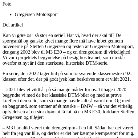
Foto
Gregersen Motorsport
Del artikel
Kan vi gøre os i så stor en serie? Har vi, hvad der skal til? De
spørgsmål og ganske givet mange flere må have løbet gennem
hovederne på Steffen Gregersen og resten af Gregersen Motorsport,
dengang 2002 blev til M3 E30 – og en drengedrøm til virkelighed.
Vi var i projektets begyndelse på besøg hos teamet, som nu står
overfor et nyt år i den stærkeste, historiske DTM-serie.
En serie, de i 2022 tager hul på som forsvarende klassemestre i 92-
klassen efter det, der på godt jysk kan beskrives som et vildt 2021.
– 2021 blev et vildt år på så mange måder for os. Tilbage i 2020
begyndte vi med de her klassiske DTM-biler og med at prøve
kræfter i den serie, som så mange havde talt så varmt om. Og med
en baggrund, som emmer af ét mærke – BMW – så var det virkelig
opfyldelsen af en stor drøm at få fat på en M3 E30, forklarer Steffen
Gregersen og tilføjer:
– M3 har altid været min drengedrøm af en bil. Sådan har det været
helt fra jeg var lille, og derfor er det her kæmpe kæmpestort for mig.