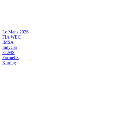
Videre
til
indhold
Le Mans 2026
FIA WEC
IMSA
IndyCar
ELMS
Formel 3
Karting
DANSK MOTORSPORT
INTERNATIONAL MOTORSPORT
ARTIKELSERIER