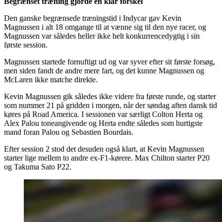
Begrænset træning gjorde en klar forskel
Den ganske begrænsede træningstid i Indycar gav Kevin
Magnussen i alt 18 omgange til at vænne sig til den nye racer, og
Magnussen var således heller ikke helt konkurrencedygtig i sin
første session.
Magnussen startede fornuftigt ud og var syver efter sit første forsøg,
men siden fandt de andre mere fart, og det kunne Magnussen og
McLaren ikke matche direkte.
Kevin Magnussen gik således ikke videre fra første runde, og starter
som nummer 21 på gridden i morgen, når der søndag aften dansk tid
køres på Road America. I sessionen var særligt Colton Herta og
Alex Palou toneangivende og Herta endte således som hurtigste
mand foran Palou og Sebastien Bourdais.
Efter session 2 stod det desuden også klart, at Kevin Magnussen
starter lige mellem to andre ex-F1-kørere. Max Chilton starter P20
og Takuma Sato P22.