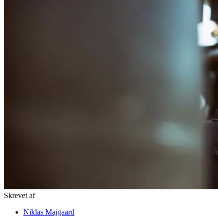
Skrevet af
Niklas Majgaard