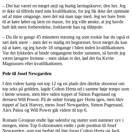
– Det har været en meget stejl og hurtig læringskurve, den her. Jeg
er ikke så tilfreds med min kvalifikation, for jeg fik ikke det optimale
ud af mine omgange, men det må man tage med. Jeg ser bare frem
til at køre løbet og lære en masse, for jeg ville ønske, at jeg havde
haft lidt mere forberedelse, forklarede han og tilføjede:
– Du får to gange 45 minutters træning og som rookie har du også et
sæt dæk mere – men det er stadig ret begrænset, hvor meget du kan
nå at køre, og jeg havde 18 omgange i bilen inden kvalifikationen.
Var det lykkedes at binde omgangene bedre sammen, så havde jeg
været længere fremme – men sådan er det, lød det fra Kevin
Magnussen efter kvalifikationen.
Pole til Josef Newgarden
I den videre kamp om top 12 og en plads den direkte shootout om
top seks på gridden, lagde Colton Herta ud i samme høje tempo som
i første session, men blev siden toppet af Simon Pagenaud og
dernæst Will Power. På de sidste forsøg gav Herta igen, men blev
toppet af Jack Harvey, mens Josef Newgarden, Simon Pagenaud,
Alex Palou og Will Power gik videre til top 6.
Romain Grosjean endte lige udenfor og starter som nummer syv i
morgen, mens Top 6-shootouten endte i pole position til Josef
Newgarden, som tog bedste tid lige foran Colton Herta og Jack