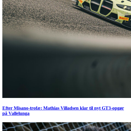
Efter Misano-trofæ: Mathias Villadsen klar til nyt GT3-opgør
på Vallelunga