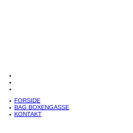
POWER RANKING
PODCAST
PRESSEMEDDELELSER
BILTEST
FORSIDE
BAG BOXENGASSE
KONTAKT
FORSIDE
BAG BOXENGASSE
KONTAKT