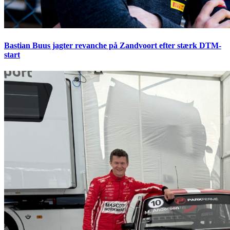
Bastian Buus jagter revanche på Zandvoort efter stærk DTM-
start