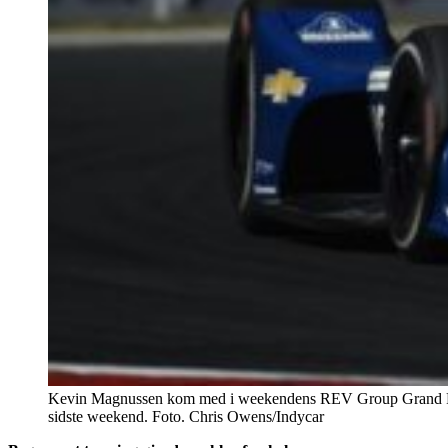
Kevin Magnussen kom med i weekendens REV Group Grand Prix på
sidste weekend. Foto. Chris Owens/Indycar