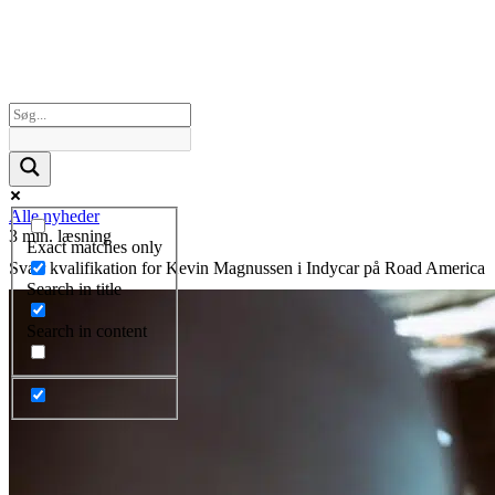
Alle nyheder
3 min. læsning
Exact matches only
Svær kvalifikation for Kevin Magnussen i Indycar på Road America
Search in title
Search in content