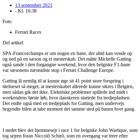
13 september 2021
- Kl.
16:38
Foto
Ferrari Races
Del artikel
SPA-Francorchamps er om nogen en bane, der altid kan vende op
og ned på en sæson og et mesterskab. Det måtte Michelle Gatting
også sande i den forgangne weekend, hvor den belgiske F1-bane
var sæsonens næstsidste stop i Ferrari Challenge Europe.
Gatting lå nemlig til at kunne øge sit 41 point store forspring i
titelræset så meget, at mesterskabet allerede kunne sikres i Belgien,
men sådan gik det ikke. Elektriske problemer spillede ind midt i
weekendens første løb, hvor danskeren startede fra tredjepladsen.
Det endte også med en tredjeplads for Gatting, men undervejs
begyndte bilen at tabe moment det samme sted på banen hver gang.
I stedet blev det hjemmesejr i race 1 for belgiske John Wartique, som
tog sejren foran Niccolò Schirò, som en overgang var treer efter