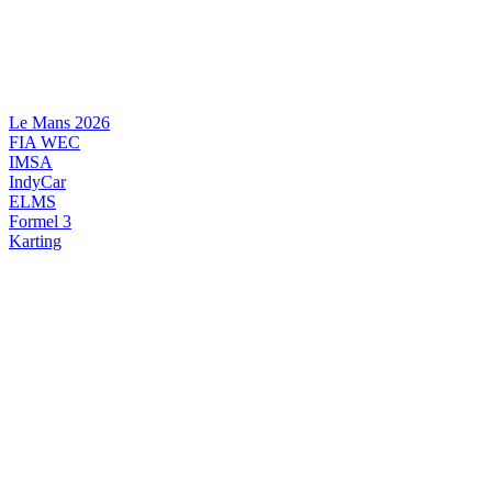
Videre
til
indhold
Le Mans 2026
FIA WEC
IMSA
IndyCar
ELMS
Formel 3
Karting
DANSK MOTORSPORT
INTERNATIONAL MOTORSPORT
ARTIKELSERIER