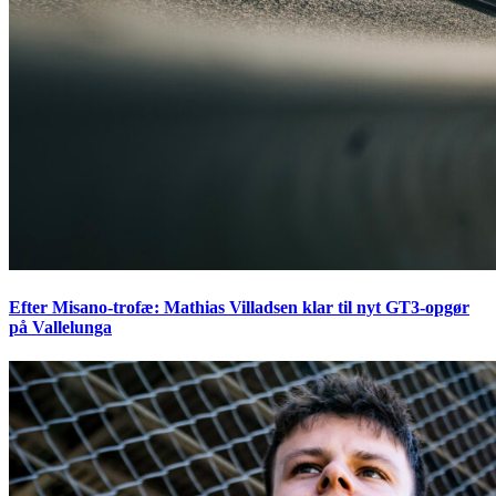
Efter Misano-trofæ: Mathias Villadsen klar til nyt GT3-opgør
på Vallelunga