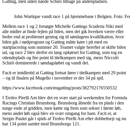
Gatting, men siden nåede Schirò tilbage på andenpladsen.
John Wartique vandt race 1 på hjemmebane i Belgien. Foto: Fer
Mellem race 1 og 2 forsøgte Michelle Gattings Scuderia Niki med
alle midler at finde fejlen på bilen, men det gik hverken værre eller
bedre end at problemet gentog sig til søndagens kvalifikation, hvor
bilen gik i nødprogram og Gatting måtte køre i pit med en
startplacering som nummer 20. Teamet valgte herefter at skifte bilen
ud, og race 2 blev derfor en lang opkørsel for Gatting, som tog en
ottendeplads og fire point til titelkampen med sig, mens Niccolò
Schirò dominerede i søndagsløbet og vandt det.
Facit er imidlertid at Gatting fortsat fører i titelkampen med 29 point
– og til finalen på Mugello i november er der 34 på spil.
https://www.facebook.com/msgatting/posts/382792176550532
I Trofeo Pirelli Am blev det en svær start på weekenden for Formula
Racings Christian Brunsborg. Brunsborg åbnede fra en plads i den
tunge ende af gridden, men kørte sig frem som sekser i første løb,
mens andet løb også blev en svær omgang for ham. Facit er, at
Sergio Paulet går i spids af Trofeo Pirelli Am efter dobbeltsejr og nu
har 134 point samlet mod Brunsborgs 121.