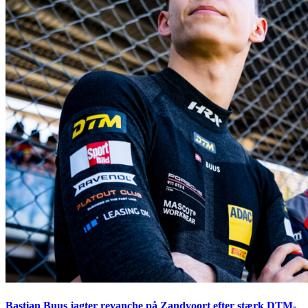
Bastian Buus jagter revanche på Zandvoort efter stærk DTM-