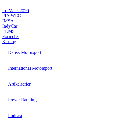
Videre
til
Le Mans 2026
indhold
FIA WEC
IMSA
IndyCar
ELMS
Formel 3
Karting
Dansk Motorsport
International Motorsport
Artikelserier
Power Ranking
Podcast