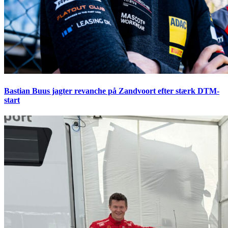
Bastian Buus jagter revanche på Zandvoort efter stærk DTM-
start