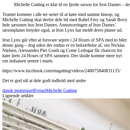
Michelle Gatting er klar til en fjerde sæson for Iron Dames – d
Teamet kommer i alle tre serier til at køre med samme lineup, og
Michelle Gatting skal derfor dele bil med Rahel Frey og Sarah Bovy
hele sæsonen hos Iron Dames. Annonceringen af Iron Dames’
sæsonplaner betyder også, at Iron Lynx har meldt deres planer ud.
Iron Lynx går efter at forsvare sejren i 24 Hours of SPA med to biler
denne gang – dog uden der endnu er en bekræftelse af, om Nicklas
Nielsen, Alessandro Pier Guidi og Come Ledogar får chancen for
køre årets 24 Hours of SPA sammen. Der skulle komme mere nyt
om indsatsen senere i marts.
https://www.facebook.com/msgatting/videos/248075840831135/
Det er god stil at dele godt indhold med andre
dansk motorsport
Ferrari
Michelle Gatting
Lignende artikler