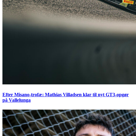
Efter Misano-trofæ: Mathias Villadsen klar til nyt GT3-opgør
på Vallelunga