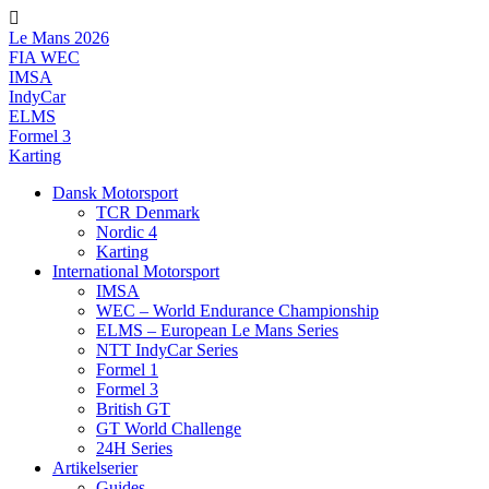
Videre
til
Le Mans 2026
indhold
FIA WEC
IMSA
IndyCar
ELMS
Formel 3
Karting
Dansk Motorsport
TCR Denmark
Nordic 4
Karting
International Motorsport
IMSA
WEC – World Endurance Championship
ELMS – European Le Mans Series
NTT IndyCar Series
Formel 1
Formel 3
British GT
GT World Challenge
24H Series
Artikelserier
Guides