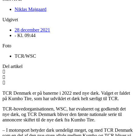
Niklas Majgaard
Udgivet
28 december 2021
- Kl.
09:44
Foto
TCR/WSC
Del artikel
TCR Denmark er på banerne i 2022 med nye dæk. Valget er faldet
på Kumho Tire, som har udviklet et dæk helt særligt til TCR.
TCR-hovedorganisationen, WSC, har evalueret og godkendt det
nye dæk, og TCR Denmark bliver den første nationale serie til
annoncere skiftet til de nye dæk fra Kumho Tire.
– I motorsport betyder dæk uendeligt meget, og med TCR Denmark
som en del af den nye store aftale mellem Kumho og TCR bliver vi