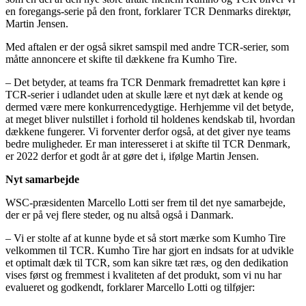
en foregangs-serie på den front, forklarer TCR Denmarks direktør,
Martin Jensen.
Med aftalen er der også sikret samspil med andre TCR-serier, som
måtte annoncere et skifte til dækkene fra Kumho Tire.
– Det betyder, at teams fra TCR Denmark fremadrettet kan køre i
TCR-serier i udlandet uden at skulle lære et nyt dæk at kende og
dermed være mere konkurrencedygtige. Herhjemme vil det betyde,
at meget bliver nulstillet i forhold til holdenes kendskab til, hvordan
dækkene fungerer. Vi forventer derfor også, at det giver nye teams
bedre muligheder. Er man interesseret i at skifte til TCR Denmark,
er 2022 derfor et godt år at gøre det i, ifølge Martin Jensen.
Nyt samarbejde
WSC-præsidenten Marcello Lotti ser frem til det nye samarbejde,
der er på vej flere steder, og nu altså også i Danmark.
– Vi er stolte af at kunne byde et så stort mærke som Kumho Tire
velkommen til TCR. Kumho Tire har gjort en indsats for at udvikle
et optimalt dæk til TCR, som kan sikre tæt ræs, og den dedikation
vises først og fremmest i kvaliteten af det produkt, som vi nu har
evalueret og godkendt, forklarer Marcello Lotti og tilføjer: