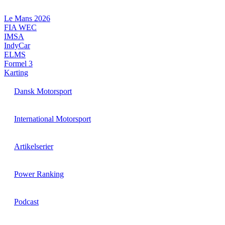
Videre
til
Le Mans 2026
indhold
FIA WEC
IMSA
IndyCar
ELMS
Formel 3
Karting
Dansk Motorsport
International Motorsport
Artikelserier
Power Ranking
Podcast