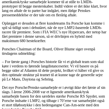
amerikansk/tyske samarbejde kommer til at stille to LMDh-
prototyper til begge mesterskaber. Indtil videre er det ikke klart, hvor
lang en aftale de to parter har indgået, men ifølge Penskes
pressemeddelelse er der tale om en flerårig aftale.
Oplægget er desuden at flere kundeteams fra Porsche kan komme i
spil så tidligt som i debutåret, når de nye LMP2-baserede LMDh-
racere får premiere. Som i FIA WEC’s nye Hypercars, der netop har
fået premiere i denne sæson, så er drivlinjen en hybrid med
maksimum 680 hestekræfter.
Porsches Chairman of the Board, Oliver Blume siger ovenpå
tirsdagens udmelding:
– For første gang i Porsches historie får vi et globalt team som skal
køre i verdens to førende langdistanceserier. Vi vil basere os på
begge sider af Atlanten til dette projekt, hvilket vi håber vil give os
den optimale struktur på teamet til at kunne tage de generelle sejre
på Le Mans, Daytona og Sebring.
Det nye Porsche/Penske-samarbejde er i øvrigt ikke det første af sin
slags. I årene 2006-2008 var et lignende amerikansk/tysk
samarbejde basen for den særdeles stærke Porsche RS Spyder, som
Porsche indsatte i LMP2, og tilbage i 70’erne var samarbejdet også
et stort tilløbsstykke i den hedengangne Can-Am-serie med den