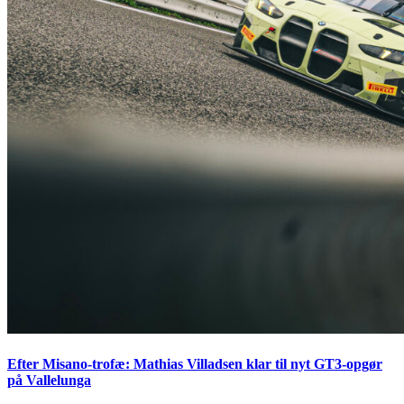
Efter Misano-trofæ: Mathias Villadsen klar til nyt GT3-opgør
på Vallelunga