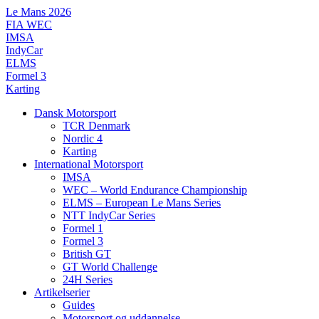
Videre
Le Mans 2026
til
FIA WEC
indhold
IMSA
IndyCar
ELMS
Formel 3
Karting
Dansk Motorsport
TCR Denmark
Nordic 4
Karting
International Motorsport
IMSA
WEC – World Endurance Championship
ELMS – European Le Mans Series
NTT IndyCar Series
Formel 1
Formel 3
British GT
GT World Challenge
24H Series
Artikelserier
Guides
Motorsport og uddannelse