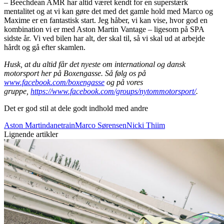
– Beechdean AMR har altid været kendt for en superstærk
mentalitet og at vi kan gøre det med det gamle hold med Marco og
Maxime er en fantastisk start. Jeg håber, vi kan vise, hvor god en
kombination vi er med Aston Martin Vantage – ligesom på SPA
sidste år. Vi ved bilen har alt, der skal til, så vi skal ud at arbejde
hårdt og gå efter skamlen.
Husk, at du altid får det nyeste om international og dansk
motorsport her på Boxengasse. Så følg os på
www.facebook.com/boxengasse
og på vores
gruppe,
https://www.facebook.com/groups/nytommotorsport/
.
Det er god stil at dele godt indhold med andre
Aston Martin
danetrain
Marco Sørensen
Nicki Thiim
Lignende artikler