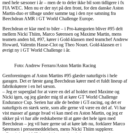
med hele sæsoner i år – men de to deler ikke bil som tidligere i fx
FIA WEC. Men nu er der nyt på den front, for den danske Aston
Martin-duo er tilbage under samme tag i den nye satsning fra
Beechdean AMR i GT World Challenge Europe.
Beechdean er klar med to biler – i Pro-kategorien bliver #95 delt
mellem Nicki Thiim, Marco Sørensen og Maxime Martin, mens
teamets anden bil, #97, kører i Gold-klassen med teamchef Andrew
Howard, Valentin Hasse-Clot og Theo Nouet. Gold-klassen er i
øvrigt ny i GT World Challenge i år.
Foto: Andrew Ferraro/Aston Martin Racing
Genforeningen af Aston Martins #95 glæder naturligvis i hele
garagen. Det er første gang Beechdean kører med et fuldt lineup af
fabrikskørere i en hel sæson.
– Jeg er superglad for at være en del af holdet med Maxime og
Nicki igen, og jeg glæder mig til at køre GT World Challenge
Endurance Cup. Serien har alle de bedste i GT-racing, og det er
naturligvis en stærk serie, som alle gerne vil være en del af. Vi har
vist masser af gange hvad vi kan med en Aston Martin, og jeg er
sikker på vi har alle redskaberne til at gøre det hele igen med
Beechdean – jeg vil bare gerne ud at køre løb nu, forklarer Marco
Sørensen i pressemeddelelsen, mens Nicki Thiim supplerer.