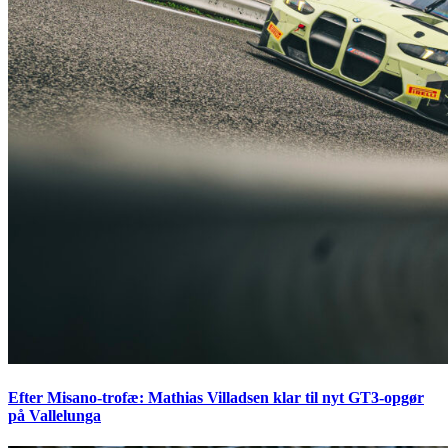
Efter Misano-trofæ: Mathias Villadsen klar til nyt GT3-opgør
på Vallelunga