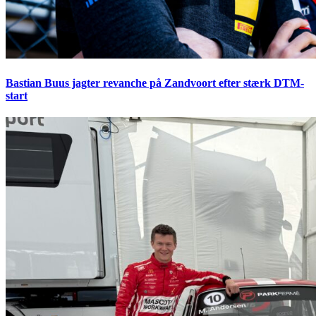
Bastian Buus jagter revanche på Zandvoort efter stærk DTM-
start