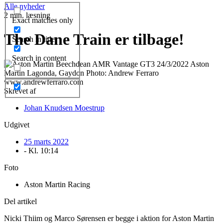
Alle nyheder
2 min. læsning
Exact matches only
The Dane Train er tilbage!
Search in title
Search in content
Skrevet af
Johan Knudsen Moestrup
Udgivet
25 marts 2022
- Kl.
10:14
Foto
Aston Martin Racing
Del artikel
Nicki Thiim og Marco Sørensen er begge i aktion for Aston Martin