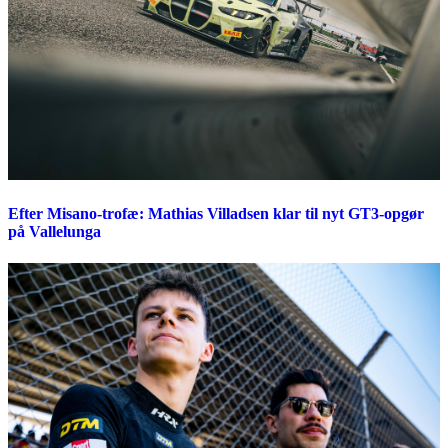
Efter Misano-trofæ: Mathias Villadsen klar til nyt GT3-opgør
på Vallelunga