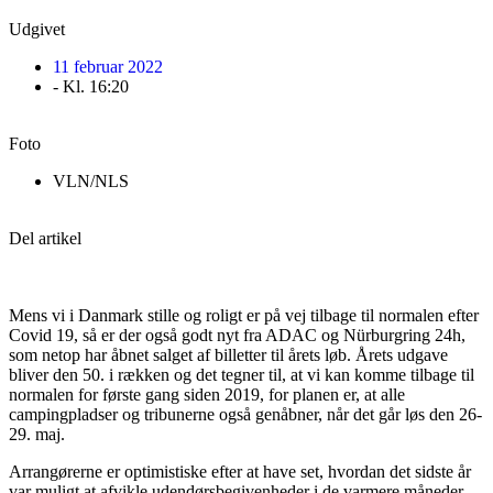
Udgivet
11 februar 2022
- Kl.
16:20
Foto
VLN/NLS
Del artikel
Mens vi i Danmark stille og roligt er på vej tilbage til normalen efter
Covid 19, så er der også godt nyt fra ADAC og Nürburgring 24h,
som netop har åbnet salget af billetter til årets løb. Årets udgave
bliver den 50. i rækken og det tegner til, at vi kan komme tilbage til
normalen for første gang siden 2019, for planen er, at alle
campingpladser og tribunerne også genåbner, når det går løs den 26-
29. maj.
Arrangørerne er optimistiske efter at have set, hvordan det sidste år
var muligt at afvikle udendørsbegivenheder i de varmere måneder,