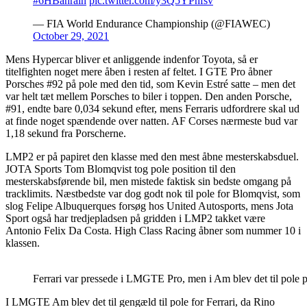
#6HBahrain
pic.twitter.com/y3Q5YPhfsv
— FIA World Endurance Championship (@FIAWEC)
October 29, 2021
Mens Hypercar bliver et anliggende indenfor Toyota, så er
titelfighten noget mere åben i resten af feltet. I GTE Pro åbner
Porsches #92 på pole med den tid, som Kevin Estré satte – men det
var helt tæt mellem Porsches to biler i toppen. Den anden Porsche,
#91, endte bare 0,034 sekund efter, mens Ferraris udfordrere skal ud
at finde noget spændende over natten. AF Corses nærmeste bud var
1,18 sekund fra Porscherne.
LMP2 er på papiret den klasse med den mest åbne mesterskabsduel.
JOTA Sports Tom Blomqvist tog pole position til den
mesterskabsførende bil, men mistede faktisk sin bedste omgang på
tracklimits. Næstbedste var dog godt nok til pole for Blomqvist, som
slog Felipe Albuquerques forsøg hos United Autosports, mens Jota
Sport også har tredjepladsen på gridden i LMP2 takket være
Antonio Felix Da Costa. High Class Racing åbner som nummer 10 i
klassen.
Ferrari var pressede i LMGTE Pro, men i Am blev det til pole
I LMGTE Am blev det til gengæld til pole for Ferrari, da Rino