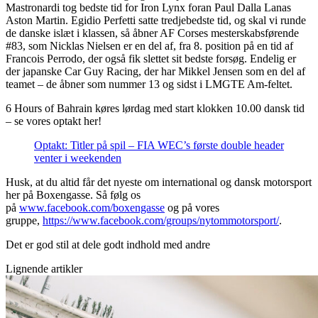
Mastronardi tog bedste tid for Iron Lynx foran Paul Dalla Lanas
Aston Martin. Egidio Perfetti satte tredjebedste tid, og skal vi runde
de danske islæt i klassen, så åbner AF Corses mesterskabsførende
#83, som Nicklas Nielsen er en del af, fra 8. position på en tid af
Francois Perrodo, der også fik slettet sit bedste forsøg. Endelig er
der japanske Car Guy Racing, der har Mikkel Jensen som en del af
teamet – de åbner som nummer 13 og sidst i LMGTE Am-feltet.
6 Hours of Bahrain køres lørdag med start klokken 10.00 dansk tid
– se vores optakt her!
Optakt: Titler på spil – FIA WEC’s første double header
venter i weekenden
Husk, at du altid får det nyeste om international og dansk motorsport
her på Boxengasse. Så følg os
på
www.facebook.com/boxengasse
og på vores
gruppe,
https://www.facebook.com/groups/nytommotorsport/
.
Det er god stil at dele godt indhold med andre
Lignende artikler