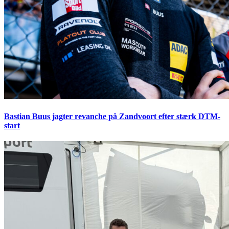
Bastian Buus jagter revanche på Zandvoort efter stærk DTM-
start