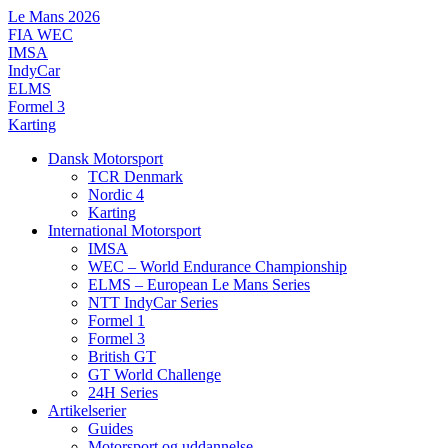
Videre
Le Mans 2026
til
FIA WEC
indhold
IMSA
IndyCar
ELMS
Formel 3
Karting
Dansk Motorsport
TCR Denmark
Nordic 4
Karting
International Motorsport
IMSA
WEC – World Endurance Championship
ELMS – European Le Mans Series
NTT IndyCar Series
Formel 1
Formel 3
British GT
GT World Challenge
24H Series
Artikelserier
Guides
Motorsport og uddannelse