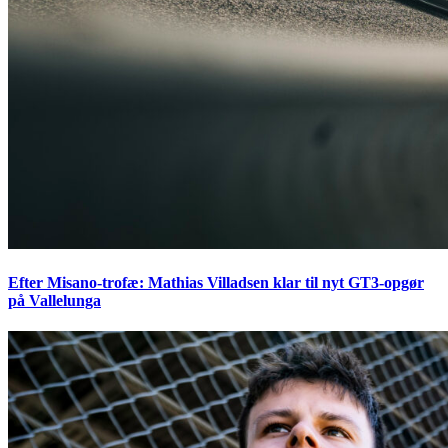
Efter Misano-trofæ: Mathias Villadsen klar til nyt GT3-opgør
på Vallelunga