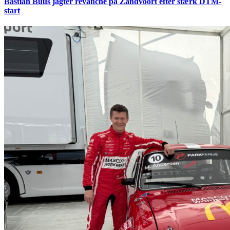
Bastian Buus jagter revanche på Zandvoort efter stærk DTM-
start