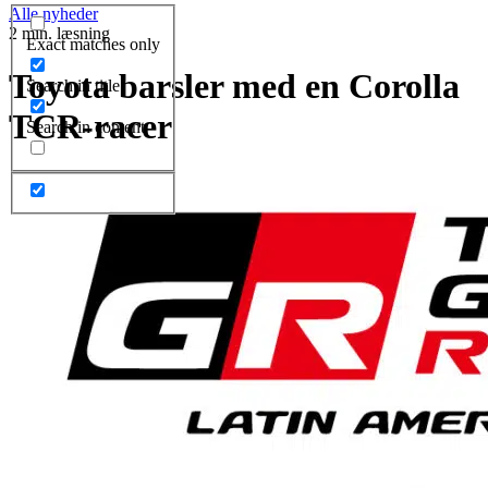
Alle nyheder
2 min. læsning
Exact matches only
Toyota barsler med en Corolla
Search in title
TCR-racer
Search in content