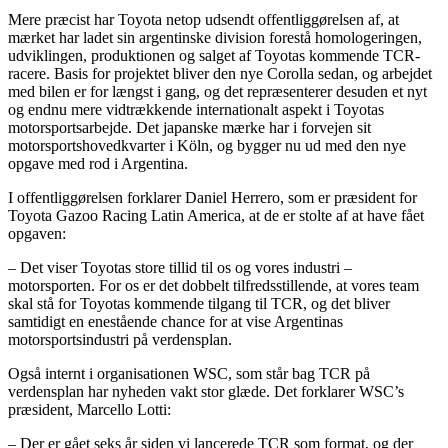
Mere præcist har Toyota netop udsendt offentliggørelsen af, at
mærket har ladet sin argentinske division forestå homologeringen,
udviklingen, produktionen og salget af Toyotas kommende TCR-
racere. Basis for projektet bliver den nye Corolla sedan, og arbejdet
med bilen er for længst i gang, og det repræsenterer desuden et nyt
og endnu mere vidtrækkende internationalt aspekt i Toyotas
motorsportsarbejde. Det japanske mærke har i forvejen sit
motorsportshovedkvarter i Köln, og bygger nu ud med den nye
opgave med rod i Argentina.
I offentliggørelsen forklarer Daniel Herrero, som er præsident for
Toyota Gazoo Racing Latin America, at de er stolte af at have fået
opgaven:
– Det viser Toyotas store tillid til os og vores industri –
motorsporten. For os er det dobbelt tilfredsstillende, at vores team
skal stå for Toyotas kommende tilgang til TCR, og det bliver
samtidigt en enestående chance for at vise Argentinas
motorsportsindustri på verdensplan.
Også internt i organisationen WSC, som står bag TCR på
verdensplan har nyheden vakt stor glæde. Det forklarer WSC’s
præsident, Marcello Lotti:
– Der er gået seks år siden vi lancerede TCR som format, og der