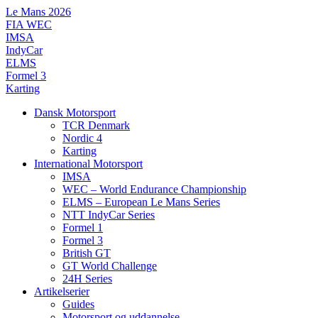
Videre
Le Mans 2026
til
FIA WEC
indhold
IMSA
IndyCar
ELMS
Formel 3
Karting
Dansk Motorsport
TCR Denmark
Nordic 4
Karting
International Motorsport
IMSA
WEC – World Endurance Championship
ELMS – European Le Mans Series
NTT IndyCar Series
Formel 1
Formel 3
British GT
GT World Challenge
24H Series
Artikelserier
Guides
Motorsport og uddannelse