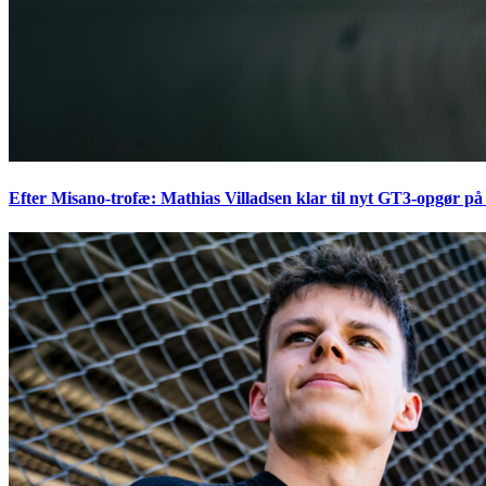
Efter Misano-trofæ: Mathias Villadsen klar til nyt GT3-opgør på