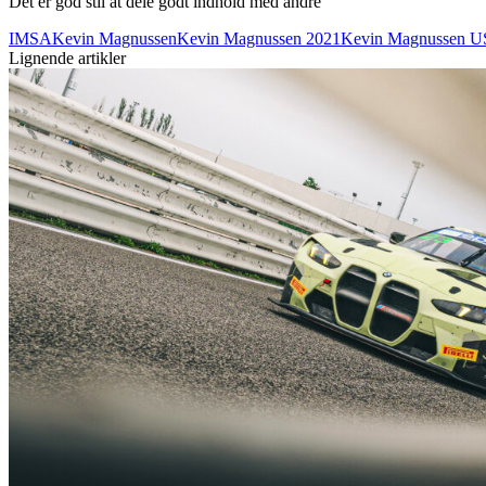
Det er god stil at dele godt indhold med andre
IMSA
Kevin Magnussen
Kevin Magnussen 2021
Kevin Magnussen U
Lignende artikler