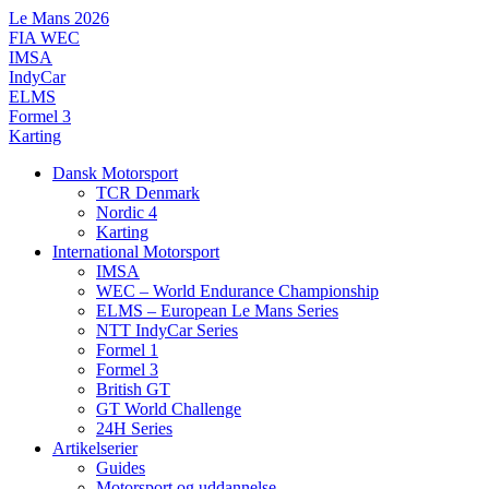
Videre
Le Mans 2026
til
FIA WEC
indhold
IMSA
IndyCar
ELMS
Formel 3
Karting
Dansk Motorsport
TCR Denmark
Nordic 4
Karting
International Motorsport
IMSA
WEC – World Endurance Championship
ELMS – European Le Mans Series
NTT IndyCar Series
Formel 1
Formel 3
British GT
GT World Challenge
24H Series
Artikelserier
Guides
Motorsport og uddannelse