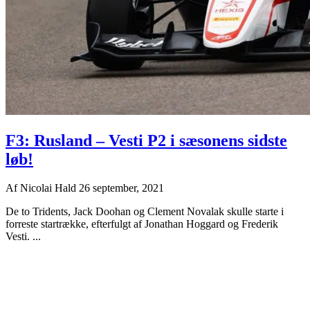
F3: Rusland – Vesti P2 i sæsonens sidste
løb!
Af
Nicolai Hald
26 september, 2021
De to Tridents, Jack Doohan og Clement Novalak skulle starte i
forreste startrække, efterfulgt af Jonathan Hoggard og Frederik
Vesti. ...