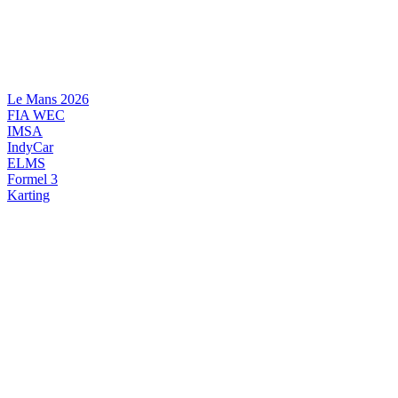
Videre
til
indhold
Le Mans 2026
FIA WEC
IMSA
IndyCar
ELMS
Formel 3
Karting
DANSK MOTORSPORT
INTERNATIONAL MOTORSPORT
ARTIKELSERIER