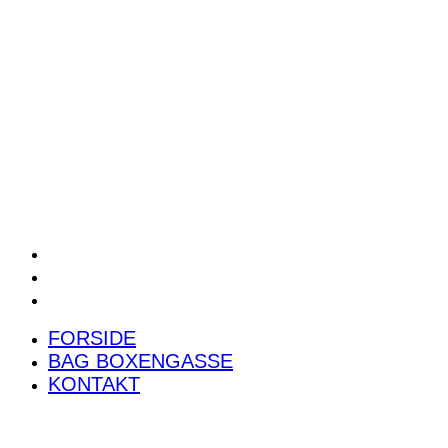
POWER RANKING
PODCAST
PRESSEMEDDELELSER
BILTEST
FORSIDE
BAG BOXENGASSE
KONTAKT
FORSIDE
BAG BOXENGASSE
KONTAKT