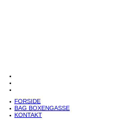
POWER RANKING
PODCAST
PRESSEMEDDELELSER
BILTEST
FORSIDE
BAG BOXENGASSE
KONTAKT
FORSIDE
BAG BOXENGASSE
KONTAKT