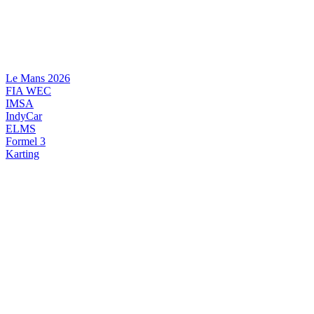
Videre
til
indhold
Le Mans 2026
FIA WEC
IMSA
IndyCar
ELMS
Formel 3
Karting
DANSK MOTORSPORT
INTERNATIONAL MOTORSPORT
ARTIKELSERIER