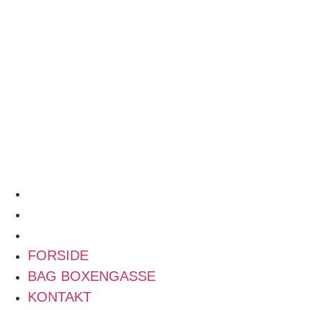
POWER RANKING
PODCAST
PRESSEMEDDELELSER
BILTEST
FORSIDE
BAG BOXENGASSE
KONTAKT
FORSIDE
BAG BOXENGASSE
KONTAKT