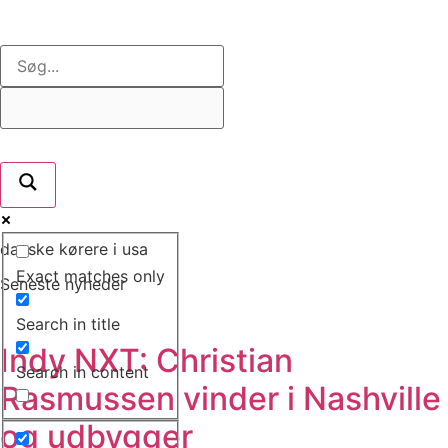
danske kørere i usa
Exact matches only
Seneste nyheder
Search in title
Indy NXT: Christian
Search in content
Rasmussen vinder i Nashville
og udbygger