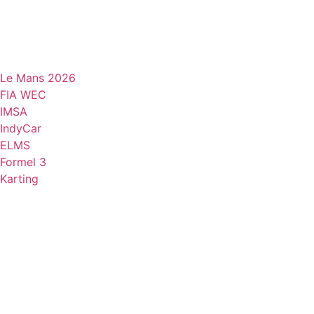
Videre
til
indhold
Le Mans 2026
FIA WEC
IMSA
IndyCar
ELMS
Formel 3
Karting
DANSK MOTORSPORT
INTERNATIONAL MOTORSPORT
ARTIKELSERIER