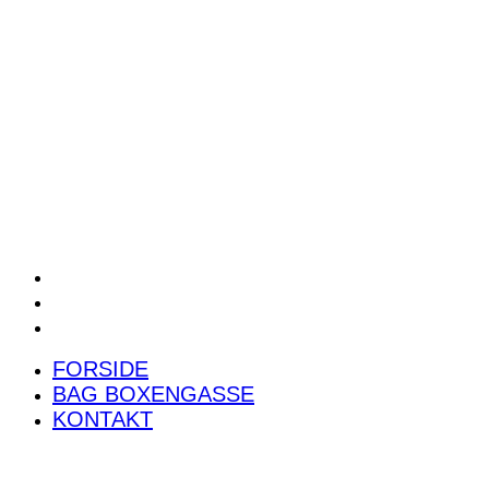
POWER RANKING
PODCAST
PRESSEMEDDELELSER
BILTEST
FORSIDE
BAG BOXENGASSE
KONTAKT
FORSIDE
BAG BOXENGASSE
KONTAKT