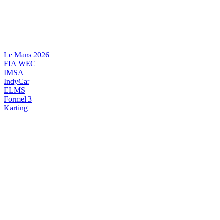
Videre
til
indhold
Le Mans 2026
FIA WEC
IMSA
IndyCar
ELMS
Formel 3
Karting
DANSK MOTORSPORT
INTERNATIONAL MOTORSPORT
ARTIKELSERIER