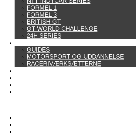
NTT INDYCAR SERIES
FORMEL 1
FORMEL 3
BRITISH GT
GT WORLD CHALLENGE
24H SERIES
ARTIKELSERIER
GUIDES
MOTORSPORT OG UDDANNELSE
RACERIVÆRKSÆTTERNE
POWER RANKING
PODCAST
PRESSEMEDDELELSER
BILTEST
FORSIDE
BAG BOXENGASSE
KONTAKT