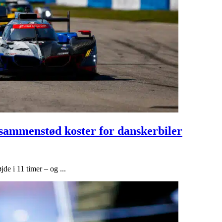
 sammenstød koster for danskerbiler
de i 11 timer – og ...