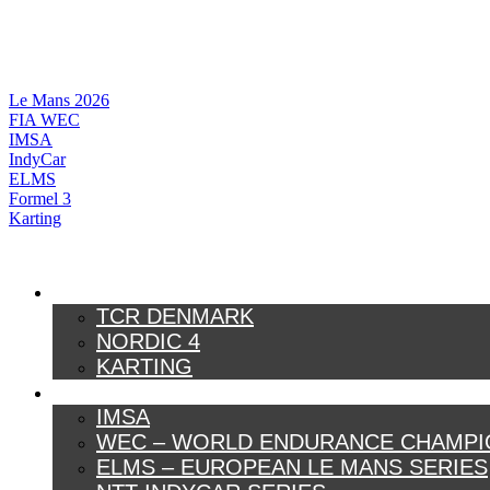
Videre
til
indhold
Le Mans 2026
FIA WEC
IMSA
IndyCar
ELMS
Formel 3
Karting
DANSK MOTORSPORT
TCR DENMARK
NORDIC 4
KARTING
INTERNATIONAL MOTORSPORT
IMSA
WEC – WORLD ENDURANCE CHAMPI
ELMS – EUROPEAN LE MANS SERIES