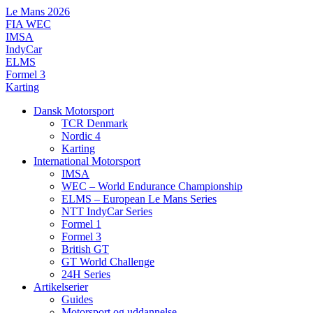
Videre
Le Mans 2026
til
FIA WEC
indhold
IMSA
IndyCar
ELMS
Formel 3
Karting
Dansk Motorsport
TCR Denmark
Nordic 4
Karting
International Motorsport
IMSA
WEC – World Endurance Championship
ELMS – European Le Mans Series
NTT IndyCar Series
Formel 1
Formel 3
British GT
GT World Challenge
24H Series
Artikelserier
Guides
Motorsport og uddannelse