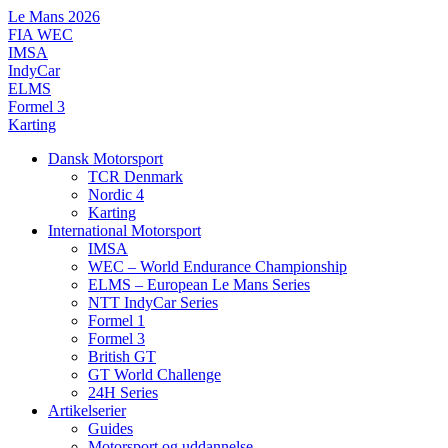
Videre
Le Mans 2026
til
FIA WEC
indhold
IMSA
IndyCar
ELMS
Formel 3
Karting
Dansk Motorsport
TCR Denmark
Nordic 4
Karting
International Motorsport
IMSA
WEC – World Endurance Championship
ELMS – European Le Mans Series
NTT IndyCar Series
Formel 1
Formel 3
British GT
GT World Challenge
24H Series
Artikelserier
Guides
Motorsport og uddannelse