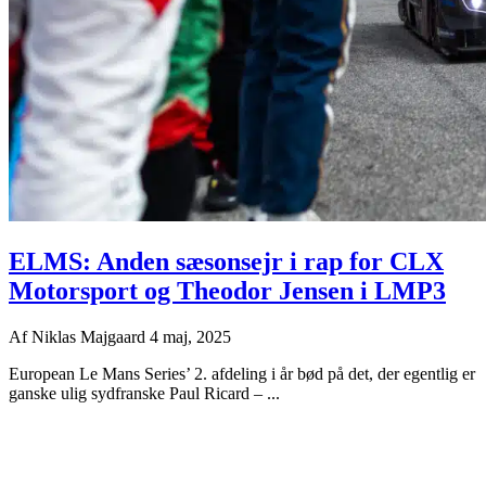
ELMS: Anden sæsonsejr i rap for CLX
Motorsport og Theodor Jensen i LMP3
Af
Niklas Majgaard
4 maj, 2025
European Le Mans Series’ 2. afdeling i år bød på det, der egentlig er
ganske ulig sydfranske Paul Ricard – ...