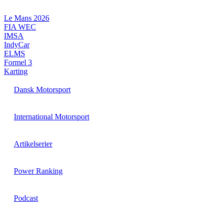
Videre
til
Le Mans 2026
indhold
FIA WEC
IMSA
IndyCar
ELMS
Formel 3
Karting
Dansk Motorsport
International Motorsport
Artikelserier
Power Ranking
Podcast