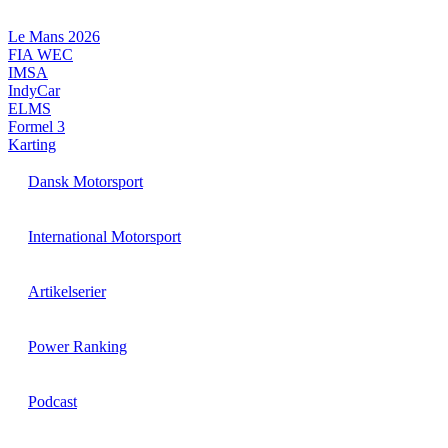
Videre
til
Le Mans 2026
indhold
FIA WEC
IMSA
IndyCar
ELMS
Formel 3
Karting
Dansk Motorsport
International Motorsport
Artikelserier
Power Ranking
Podcast