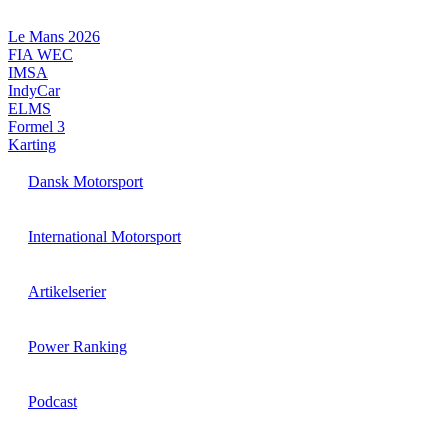
Videre
til
Le Mans 2026
indhold
FIA WEC
IMSA
IndyCar
ELMS
Formel 3
Karting
Dansk Motorsport
International Motorsport
Artikelserier
Power Ranking
Podcast