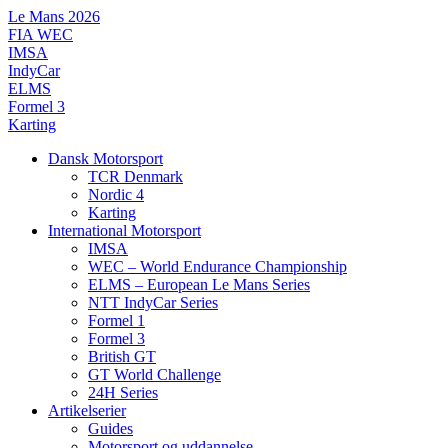
Videre
Le Mans 2026
til
FIA WEC
indhold
IMSA
IndyCar
ELMS
Formel 3
Karting
Dansk Motorsport
TCR Denmark
Nordic 4
Karting
International Motorsport
IMSA
WEC – World Endurance Championship
ELMS – European Le Mans Series
NTT IndyCar Series
Formel 1
Formel 3
British GT
GT World Challenge
24H Series
Artikelserier
Guides
Motorsport og uddannelse