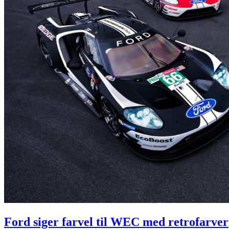
Ford siger farvel til WEC med retrofarver