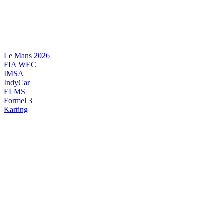
Videre
til
indhold
Le Mans 2026
FIA WEC
IMSA
IndyCar
ELMS
Formel 3
Karting
DANSK MOTORSPORT
INTERNATIONAL MOTORSPORT
ARTIKELSERIER