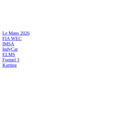
Videre
til
indhold
Le Mans 2026
FIA WEC
IMSA
IndyCar
ELMS
Formel 3
Karting
DANSK MOTORSPORT
INTERNATIONAL MOTORSPORT
ARTIKELSERIER