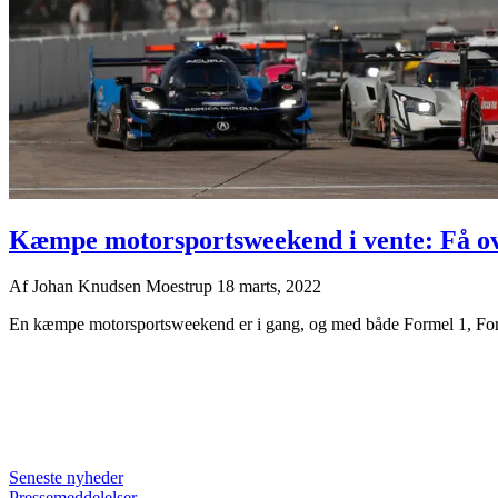
Kæmpe motorsportsweekend i vente: Få ov
Af
Johan Knudsen Moestrup
18 marts, 2022
En kæmpe motorsportsweekend er i gang, og med både Formel 1, Forme
Seneste nyheder
Pressemeddelelser