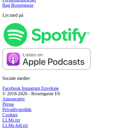
Bag Boxengasse
Lyt med på
Sociale medier
Facebook
Instagram
Envelope
© 2018-2026 - Boxengasse I/S
Annoncører
Presse
Privatlivspolitik
Cookies
LLMs.txt
LLMs-full.txt