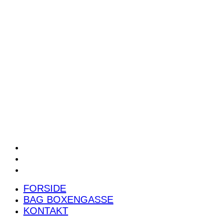
POWER RANKING
PODCAST
PRESSEMEDDELELSER
BILTEST
FORSIDE
BAG BOXENGASSE
KONTAKT
FORSIDE
BAG BOXENGASSE
KONTAKT