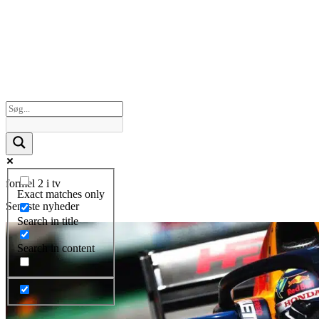
formel 2 i tv
Exact matches only
Seneste nyheder
Search in title
Search in content