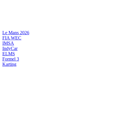
Videre
til
indhold
Le Mans 2026
FIA WEC
IMSA
IndyCar
ELMS
Formel 3
Karting
DANSK MOTORSPORT
INTERNATIONAL MOTORSPORT
ARTIKELSERIER