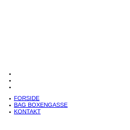
POWER RANKING
PODCAST
PRESSEMEDDELELSER
BILTEST
FORSIDE
BAG BOXENGASSE
KONTAKT
FORSIDE
BAG BOXENGASSE
KONTAKT