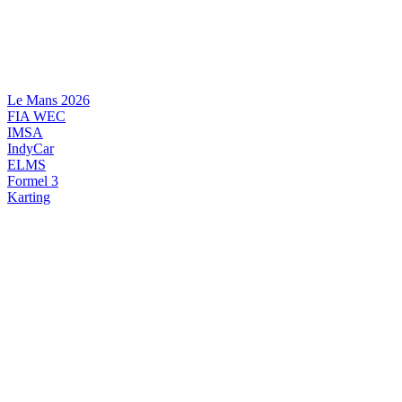
Videre
til
indhold
Le Mans 2026
FIA WEC
IMSA
IndyCar
ELMS
Formel 3
Karting
DANSK MOTORSPORT
INTERNATIONAL MOTORSPORT
ARTIKELSERIER