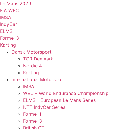
Videre
Le Mans 2026
til
FIA WEC
indhold
IMSA
IndyCar
ELMS
Formel 3
Karting
Dansk Motorsport
TCR Denmark
Nordic 4
Karting
International Motorsport
IMSA
WEC – World Endurance Championship
ELMS – European Le Mans Series
NTT IndyCar Series
Formel 1
Formel 3
British GT