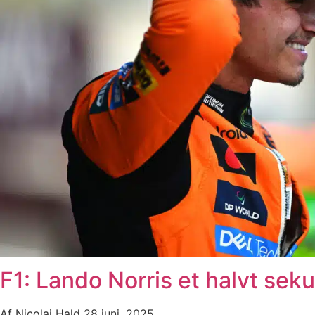
F1: Lando Norris et halvt seku
Af
Nicolai Hald
28 juni, 2025