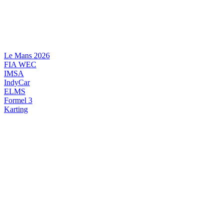
Videre
til
indhold
Le Mans 2026
FIA WEC
IMSA
IndyCar
ELMS
Formel 3
Karting
DANSK MOTORSPORT
INTERNATIONAL MOTORSPORT
ARTIKELSERIER