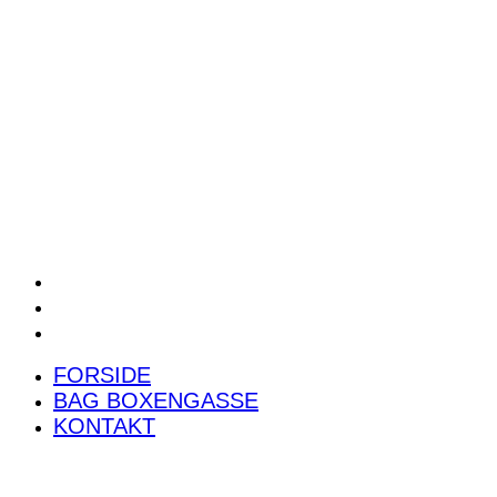
POWER RANKING
PODCAST
PRESSEMEDDELELSER
BILTEST
FORSIDE
BAG BOXENGASSE
KONTAKT
FORSIDE
BAG BOXENGASSE
KONTAKT