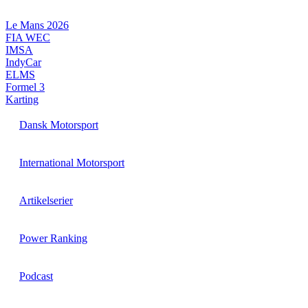
Videre
til
Le Mans 2026
indhold
FIA WEC
IMSA
IndyCar
ELMS
Formel 3
Karting
Dansk Motorsport
International Motorsport
Artikelserier
Power Ranking
Podcast