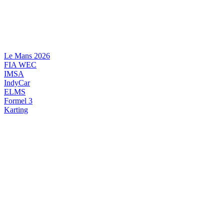
Videre
til
indhold
Le Mans 2026
FIA WEC
IMSA
IndyCar
ELMS
Formel 3
Karting
DANSK MOTORSPORT
INTERNATIONAL MOTORSPORT
ARTIKELSERIER