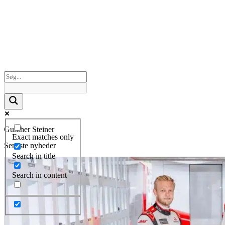
Gunther Steiner
Exact matches only
Seneste nyheder
Search in title
Search in content