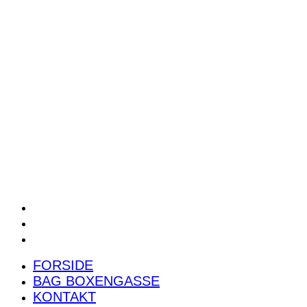
POWER RANKING
PODCAST
PRESSEMEDDELELSER
BILTEST
FORSIDE
BAG BOXENGASSE
KONTAKT
FORSIDE
BAG BOXENGASSE
KONTAKT