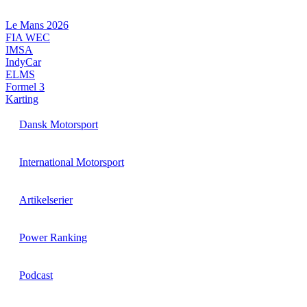
Videre
til
Le Mans 2026
indhold
FIA WEC
IMSA
IndyCar
ELMS
Formel 3
Karting
Dansk Motorsport
International Motorsport
Artikelserier
Power Ranking
Podcast