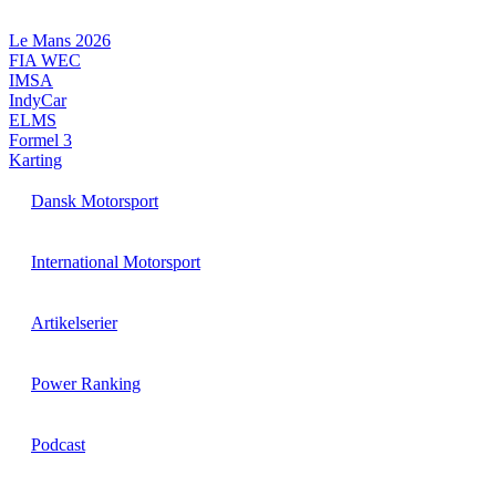
Videre
til
Le Mans 2026
indhold
FIA WEC
IMSA
IndyCar
ELMS
Formel 3
Karting
Dansk Motorsport
International Motorsport
Artikelserier
Power Ranking
Podcast