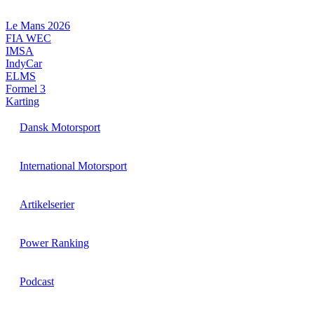
Videre
til
Le Mans 2026
indhold
FIA WEC
IMSA
IndyCar
ELMS
Formel 3
Karting
Dansk Motorsport
International Motorsport
Artikelserier
Power Ranking
Podcast