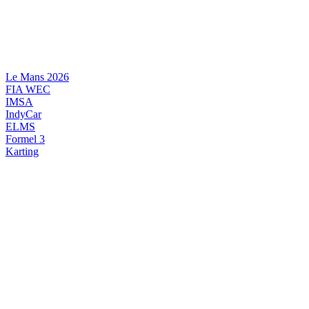
Videre
til
indhold
Le Mans 2026
FIA WEC
IMSA
IndyCar
ELMS
Formel 3
Karting
DANSK MOTORSPORT
INTERNATIONAL MOTORSPORT
ARTIKELSERIER