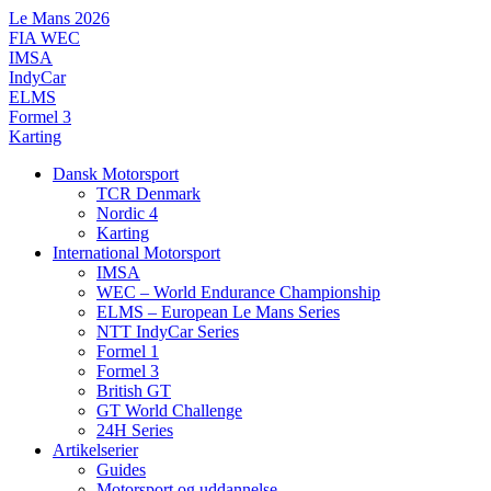
Videre
Le Mans 2026
til
FIA WEC
indhold
IMSA
IndyCar
ELMS
Formel 3
Karting
Dansk Motorsport
TCR Denmark
Nordic 4
Karting
International Motorsport
IMSA
WEC – World Endurance Championship
ELMS – European Le Mans Series
NTT IndyCar Series
Formel 1
Formel 3
British GT
GT World Challenge
24H Series
Artikelserier
Guides
Motorsport og uddannelse