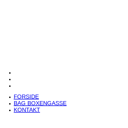
POWER RANKING
PODCAST
PRESSEMEDDELELSER
BILTEST
FORSIDE
BAG BOXENGASSE
KONTAKT
FORSIDE
BAG BOXENGASSE
KONTAKT