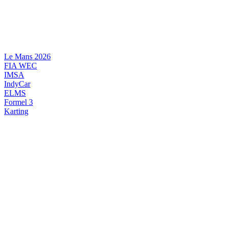
Videre
til
indhold
Le Mans 2026
FIA WEC
IMSA
IndyCar
ELMS
Formel 3
Karting
DANSK MOTORSPORT
INTERNATIONAL MOTORSPORT
ARTIKELSERIER