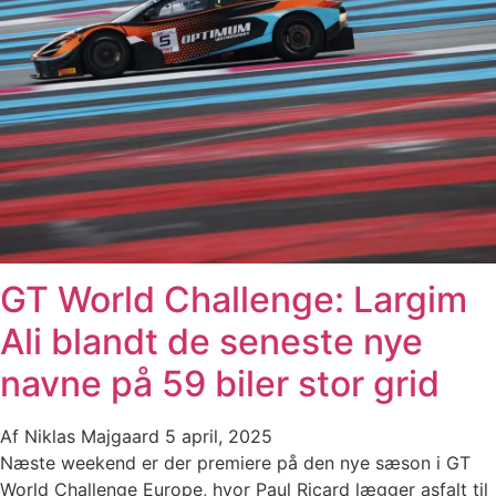
GT World Challenge: Largim
Ali blandt de seneste nye
navne på 59 biler stor grid
Af
Niklas Majgaard
5 april, 2025
Næste weekend er der premiere på den nye sæson i GT
World Challenge Europe, hvor Paul Ricard lægger asfalt til