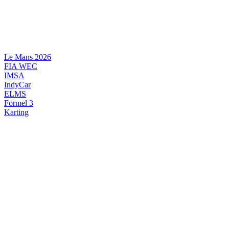
Videre
til
indhold
Le Mans 2026
FIA WEC
IMSA
IndyCar
ELMS
Formel 3
Karting
DANSK MOTORSPORT
INTERNATIONAL MOTORSPORT
ARTIKELSERIER