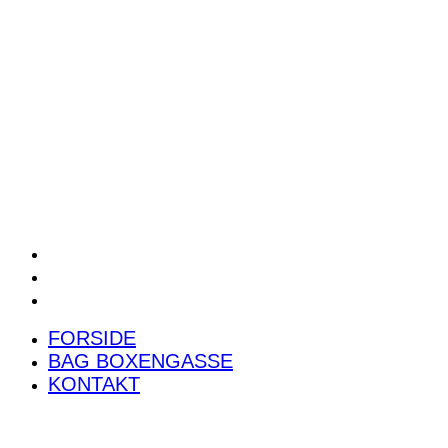
POWER RANKING
PODCAST
PRESSEMEDDELELSER
BILTEST
FORSIDE
BAG BOXENGASSE
KONTAKT
FORSIDE
BAG BOXENGASSE
KONTAKT